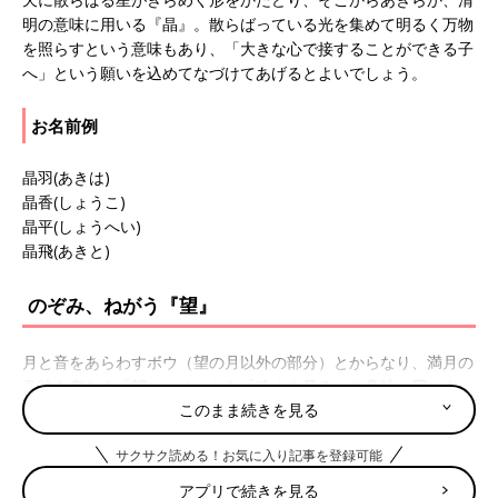
明の意味に用いる『晶』。散らばっている光を集めて明るく万物
を照らすという意味もあり、「大きな心で接することができる子
へ」という願いを込めてなづけてあげるとよいでしょう。
お名前例
晶羽(あきは)
晶香(しょうこ)
晶平(しょうへい)
晶飛(あきと)
のぞみ、ねがう『望』
月と音をあらわすボウ（望の月以外の部分）とからなり、満月の
意味を表わす『望』。そこから「遠くを見る」の意味に用いま
このまま続きを見る
す。遠方を見渡す大らかさで、人から期待されて名声をあげるで
しょう。「人気者に」という願いをこめて名づけてあげるのもよ
サクサク読める！お気に入り記事を登録可能
いですね。
アプリで続きを見る