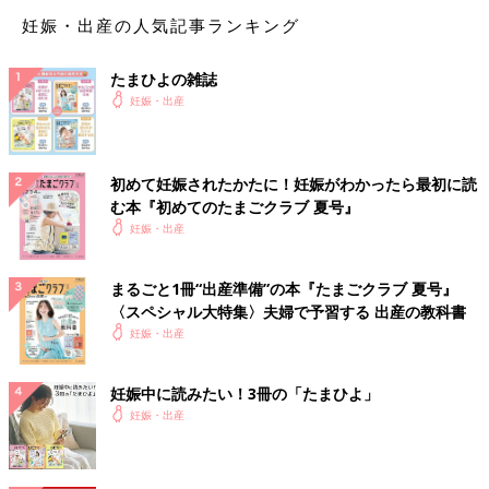
と名前に合った画数の漢字を選んで、名前を付けてあげる事。一
妊娠・出産の人気記事ランキング
生呼ばれるものなのでよく考えて作ってあげてくださいね。
（文・栗原里央子）
たまひよの雑誌
妊娠・出産
栗原里央子
たまひよしあわせ名前研究所顧問、日本占術協会 常務理事、日
本作家クラブ会員。
ホームページ
http://www.fortune-rioko.com/index.html
初めて妊娠されたかたに！妊娠がわかったら最初に読
む本『初めてのたまごクラブ 夏号』
【妊娠中のかた限定】全員無料プレゼン
妊娠・出産
ト！お名前web鑑定サービス「たまひよ
名づけ博士」
たまひよでは、今、特別なプレゼント企画を実
まるごと1冊“出産準備”の本『たまごクラブ 夏号』
施中です。おうち時間が増える今、じっくりご
〈スペシャル大特集〉夫婦で予習する 出産の教科書
家族でお子さまの名前について検討してみませ
妊娠・出産
んか？
妊娠中に読みたい！3冊の「たまひよ」
妊娠・出産