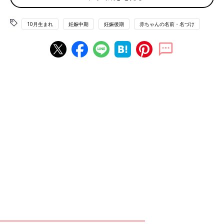
お名前例
10月生まれ
妊娠中期
妊娠後期
赤ちゃんの名前・名づけ
愛望(あいみ)
杏望(あみ)
匠望(たくみ)
望真(のぞみ)
すすめる・かなでる『奏』
犠牲にした動物のほねを両手で神にささげる形をかたどり、そこ
からすすめる意味をあらわす『奏』。成し遂げるという意味もあ
ります。方向や事柄をまとめ前進させるしっかりした人物にとい
う願いを込めて名づけてあげてはどうでしょう。
お名前例
奏音(かのん)
彩奏(あやか・あやな)
この世に生を受けて、一番最初の赤ちゃんへのプレゼントは苗字