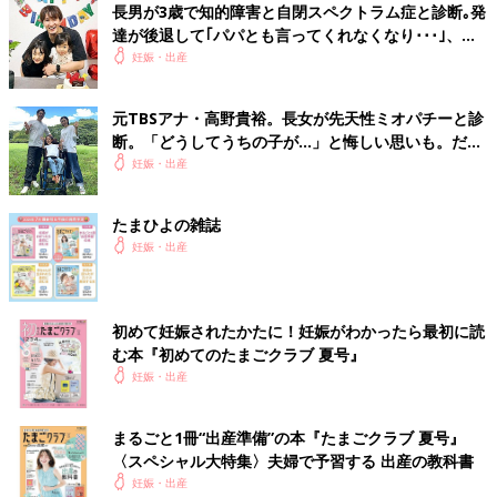
長男が3歳で知的障害と自閉スペクトラム症と診断｡発
達が後退して｢パパとも言ってくれなくなり･･･｣、元
プロバスケ選手･岡田優介
妊娠・出産
元TBSアナ・高野貴裕。長女が先天性ミオパチーと診
断。「どうしてうちの子が…」と悔しい思いも。だか
らこそ、娘との時間を全力で楽しみたい
妊娠・出産
たまひよの雑誌
妊娠・出産
初めて妊娠されたかたに！妊娠がわかったら最初に読
む本『初めてのたまごクラブ 夏号』
妊娠・出産
まるごと1冊“出産準備”の本『たまごクラブ 夏号』
〈スペシャル大特集〉夫婦で予習する 出産の教科書
妊娠・出産