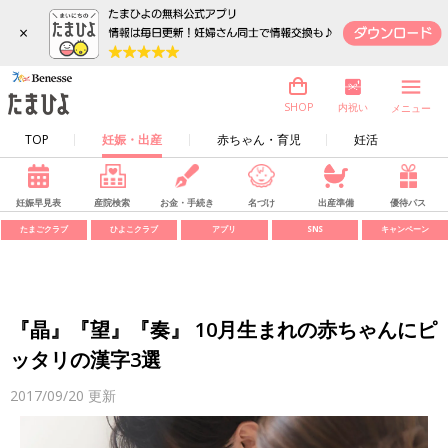
×
内祝い
SHOP
メニュー
TOP
妊娠・出産
赤ちゃん・育児
妊活
妊娠早見表
産院検索
お金・手続き
名づけ
出産準備
優待パス
たまごクラブ
ひよこクラブ
アプリ
SNS
キャンペーン
『晶』『望』『奏』 10月生まれの赤ちゃんにピ
ッタリの漢字3選
2017/09/20
更新