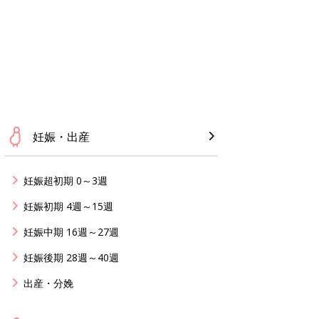
妊娠・出産
妊娠超初期 0～3週
妊娠初期 4週～15週
妊娠中期 16週～27週
妊娠後期 28週～40週
出産・分娩