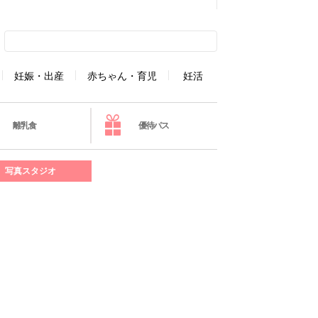
妊娠・出産
赤ちゃん・育児
妊活
離乳食
優待パス
写真スタジオ