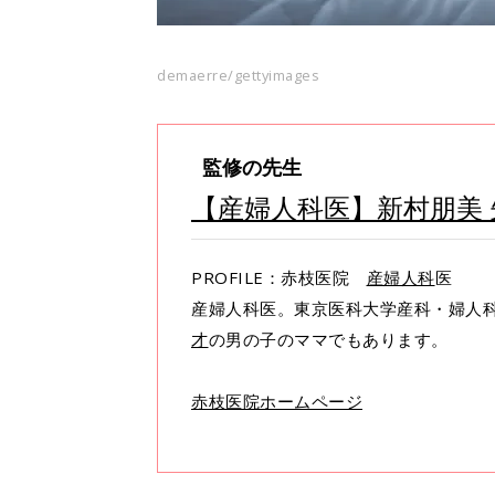
demaerre/gettyimages
監修の先生
【産婦人科医】新村朋美 
PROFILE：赤枝医院
産婦人科
医
産婦人科医。東京医科大学産科・婦人
才
の男の子のママでもあります。
赤枝医院ホームページ