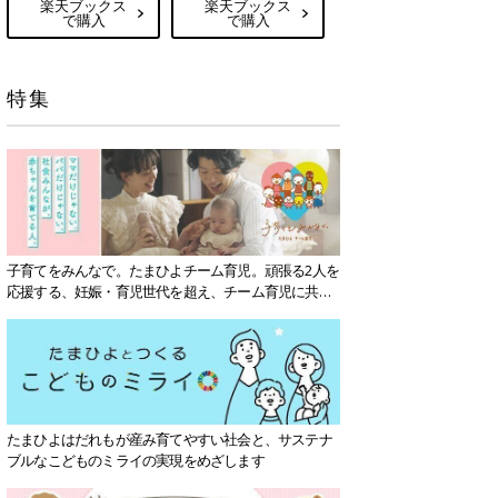
楽天ブックス
楽天ブックス
で購入
で購入
特集
子育てをみんなで。たまひよチーム育児。頑張る2人を
応援する、妊娠・育児世代を超え、チーム育児に共感
する社会を目指していきます。
たまひよはだれもが産み育てやすい社会と、サステナ
ブルなこどものミライの実現をめざします