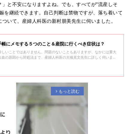
？」と不安になりますよね。でも、すべてが“流産しそ
妊娠を継続できます。自己判断は禁物ですが、落ち着いて
について、産婦人科医の新村朋美先生に伺いました。
手帳にメモする５つのこと＆産院に行くべき症状は？
珍しいことではありません。問題のないこともありますが、なかには重大
出血の原因から対処法まで、産婦人科医の大槻克文先生に詳しく伺いまし
もっと読む
arrow_forward_ios