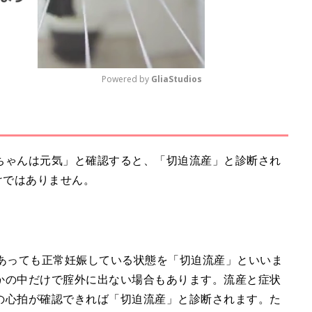
Powered by 
GliaStudios
M
u
t
ちゃんは元気」と確認すると、「切迫流産」と診断され
e
けではありません。
があっても正常妊娠している状態を「切迫流産」といいま
かの中だけで腟外に出ない場合もあります。流産と症状
の心拍が確認できれば「切迫流産」と診断されます。た