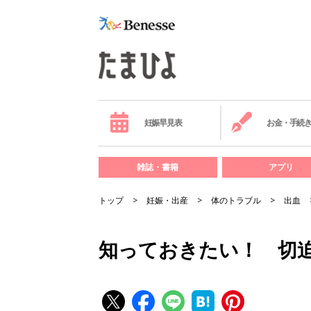
妊娠早見表
お金・手続
雑誌・書籍
アプリ
トップ
妊娠・出産
体のトラブル
出血
知っておきたい！ 切