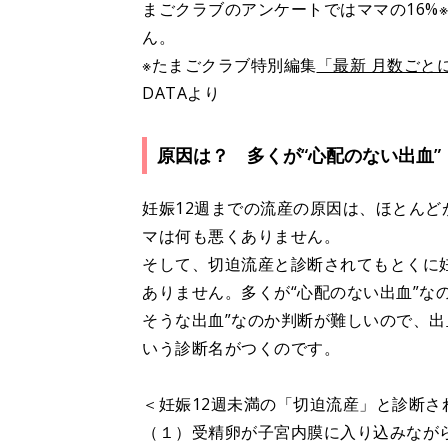
まごクラブのアンケートではママの16%
ん。
※たまごクラブ特別編集
「最新 月数ごとに
DATAより
原因は？ 多くが“心配のない出血”
妊娠12週までの流産の原因は、ほとん
マは何も悪くありません。
そして、切迫流産と診断されてもとくに妊
ありません。多くが“心配のない出血”な
そうな出血”なのか判断が難しいので、
いう診断名がつくのです。
＜妊娠12週未満の「切迫流産」と診断さ
（１）受精卵が子宮内膜に入り込みなが