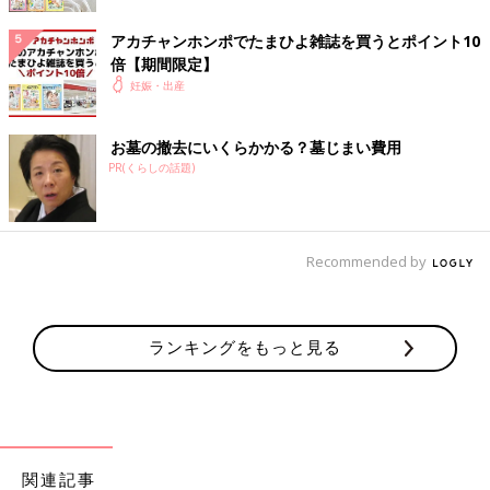
“会陰切開”に関しては知識としてはあったものの、分娩台の上で
はとにかく、陣痛の波やいきみとの闘いだったので、“会陰切開
アカチャンホンポでたまひよ雑誌を買うとポイント10
でハサミを入れられ切られている”という実感はまったくなかっ
倍【期間限定】
たです。局部麻酔をされていたのかという記憶もありません。
妊娠・出産
それよりも、会陰切開後の縫い合わせの方がチクチクとした痛み
お墓の撤去にいくらかかる？墓じまい費用
を感じてしまいました。でも、お産に比べたら微々たる痛み。赤
PR(くらしの話題)
ちゃんと対面できた感動の方が強く、幸せな痛みに感じてしまい
ました。
ところが産後、会陰切開の部分とお尻が痛くてたまらない、寝返
Recommended by
りも思うようにできない状態が数日続きました。トイレに行く時
にも同様で、寝ていても座っていても痛くて、歩いていても自分
の体じゃないみたいに感じました。
ランキングをもっと見る
会陰切開の縫合糸は、後日抜糸が不要のものでしたが、産後はと
にかくイスに座っている方がつらくて。赤ちゃんの
授乳
時には座
らなくてはならないので、ドーナツ型のクッションは必須アイテ
ムでした。トイレで拭く時にも、シャワーを浴びた後も、デリケ
ートゾーンの清潔状態に気を配りながら過ごしました。産後1ヶ
関連記事
月健診の時には痛みもなくなり、「うん良好、傷跡も目立たな