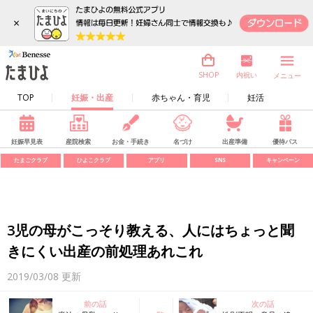
×
内祝い
SHOP
メニュー
TOP
妊娠・出産
赤ちゃん・育児
妊活
妊娠早見表
産院検索
お金・手続き
名づけ
出産準備
優待パス
たまごクラブ
ひよこクラブ
アプリ
SNS
キャンペーン
3児の母がこっそり教える、人にはちょっと聞
きにくい出産の前処理あれこれ
2019/03/08
更新
前の話
次の話