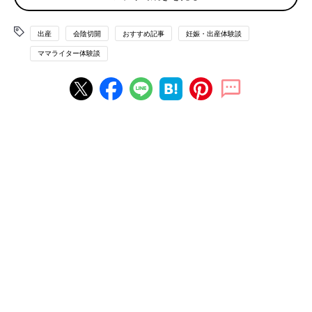
その疑問には、看護師さんが答えてくれました。「お産でいきん
出産
会陰切開
おすすめ記事
妊娠・出産体験談
だ時、腸に溜まっているうんちが出ちゃうことがあるのよ。だか
ママライター体験談
ら出しておくの」。
「なるほど、出産前にそんな処置が必要だったのね」と納得しつ
つ、浣腸後にトイレへ。「朝食の後トイレはすませてきたし、そ
んなに出ないだろう」と思っていたのですが、思いのほか溜まっ
ていてびっくり。その後、
陣痛
室に移動しました。
浣腸の後、おなかがきゅっとなってきました。「浣腸の刺激でお
産の進行も早められるからね」と看護師さん。「自然の摂理って
すごいなぁ」と関心しました。
ちなみに、2人目、3人目の時も出産前に浣腸されましたが、二回
目以降は慣れたもの。宿便どっさりすっきりで、妙な快感でし
た。
浣腸も導尿も、お産に必要な前処理アイテムだと理
解