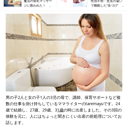
魔法の母乳マッサー
一覧
性別不明・意見の違い
ジに救われた！ 慣
で難航した“名づけ”
れてきた頃が怖
夫婦でじっくり話すき
い！？私の乳腺炎の
っかけに！
話
男の子2人と女の子1人の3児の母で、講師、保育サポートなど複
数の仕事を掛け持ちしているママライターのtaremayuです。24
歳で結婚し、27歳、29歳、3
1歳
の時に出産しました。その3回の
体験を元に、人にはちょっと聞きにくい出産の前処理についてお
話します。