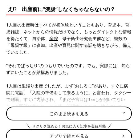
え!? 出産前に“浣腸”しなくちゃならないの？
1人目の出産時はすべてが初体験ということもあり、育児本、育
児雑誌、ネットからの情報だけでなく、もっとダイレクトな情報
を得たくて、自治体、
産院
、母子衛生研究会主催など、複数の
「母親学級」に参加。出産や育児に関する話を聴きながら、備え
ていました。
“それでばっちり”のつもりでいたのです。でも、実際には、知ら
ずにいたことが結構ありました。
1人目は
里帰り出産
でしたが、まず“おしるし”があり、すぐに病
院に電話。「入院の準備をして来るように」と言われ、タクシー
で到着。すぐに内診され、「まだ子宮口は1㎝しか開いてない
ね」と医師に言われ、その後、浣腸することに。物心ついてか
ら、浣腸という経験がなかっただけに、これには戸惑いました。
このまま続きを見る
サクサク読める！お気に入り記事を登録可能
浣腸ですっきり、刺激でお産の進行も早められるっ
て
アプリで続きを見る