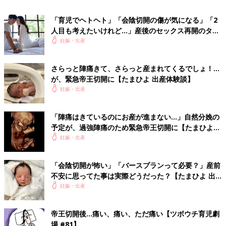
い、綺麗だよ」とお医者様にも言われ、嬉しかったです。自然裂
傷よりも綺麗に縫合される会陰切開でよかったなと思いました。
「育児でヘトヘト」「会陰切開の傷が気になる」「2
人目も考えたいけれど…」産後のセックス再開のタイ
■
その他のママライター体験談はこちら
ミングは？
妊娠・出産
[taremayu ＊ プロフィール]
2男1女、3児の母。24歳で結婚、初産は27歳、1人目妊娠当時は
さらっと陣痛きて、さらっと産まれてくるでしょ！…
楽器店で経理事務、フルート講師の仕事を掛け持ちしていた。妊
が、緊急帝王切開に【たまひよ 出産体験談】
娠29週目までフルタイムで働き、現在はフリーランスで講師、保
妊娠・出産
育サポートなどの仕事にも携わっている。
■関連：会陰切開より痛かったもの【妊娠なめてました日記#9】
「陣痛はきているのにお産が進まない…」自然分娩の
予定が、過強陣痛のため緊急帝王切開に【たまひよ
出産体験談】
妊娠・出産
※この記事は個人の体験記です。記事に掲載の画像はイメージで
す。
「会陰切開が怖い」「バースプランって必要？」産前
不安に思ってた事は実際どうだった？【たまひよ 出
前の話
次の話
産体験談】
妊娠・出産
魔法の母乳マッサー
一覧
性別不明・意見の違い
ジに救われた！ 慣
で難航した“名づけ”
れてきた頃が怖
夫婦でじっくり話すき
い！？私の乳腺炎の
っかけに！
帝王切開後…痛い、痛い、ただ痛い【ツボウチ育児劇
話
場 #81】