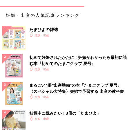
1人目では、夫
立ち会い出産
を予定していたのですが、お産でい
妊娠・出産の人気記事ランキング
きんだ時に一緒にうんちも出てきてしまったら、感動が台無しに
なってしまいそう。「浣腸はお産に必要な大事な前処理なのね」
たまひよの雑誌
と実感できました。
妊娠・出産
私の場合、微弱陣痛だったため陣痛促進剤を使っています。その
ため、“分娩台に上がる前にトイレに行けない”というようなこと
初めて妊娠されたかたに！妊娠がわかったら最初に読
はなかったのですが、陣痛が急激に進みトイレに行けない人の場
む本『初めてのたまごクラブ 夏号』
合には、“導尿”の処置が行われることもあるそうです。
妊娠・出産
子宮口が全開になり、分娩台に上がってからの進行はとても早か
ったです。いきみの練習を3回行った後、「赤ちゃんの頭が見え
まるごと1冊“出産準備”の本『たまごクラブ 夏号』
てきた。もう少しだよ」と言われて間もなく、「
〈スペシャル大特集〉夫婦で予習する 出産の教科書
会陰切開
します
ね」とお医者様。
妊娠・出産
会陰切開の痛みなんて、お産に比べたら微々たるも
妊娠中に読みたい！3冊の「たまひよ」
の
妊娠・出産