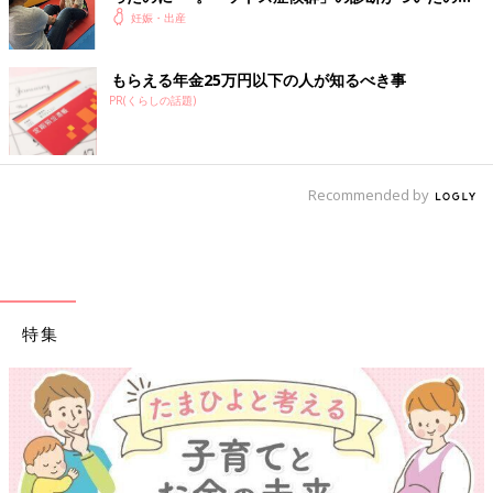
生後4カ月、情報がなくつらかった【体験談・医師監
妊娠・出産
修】
もらえる年金25万円以下の人が知るべき事
PR(くらしの話題)
Recommended by
特集