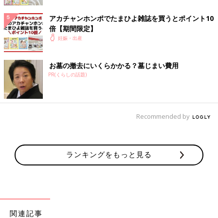
アカチャンホンポでたまひよ雑誌を買うとポイント10
倍【期間限定】
妊娠・出産
お墓の撤去にいくらかかる？墓じまい費用
PR(くらしの話題)
Recommended by
didesign021/gettyimages
羊水検査は確定診断になるため、検査を受ける前には、夫婦で十
分な話し合いが必要です。また、羊水検査でわかるのは、
ダウン
症
候群（21トリソミー）などの染色体疾患です。すべての病気や
ランキングをもっと見る
異常を確定診断できるわけではないということも、知っておく必
要があるでしょう。
さらに、妊婦さんのおなかに針を刺すため、0.3％程度の流産の
リスクがあることも知っておきましょう。
高齢出産のママやおなかの赤ちゃんの障がいについて心配なママ
関連記事