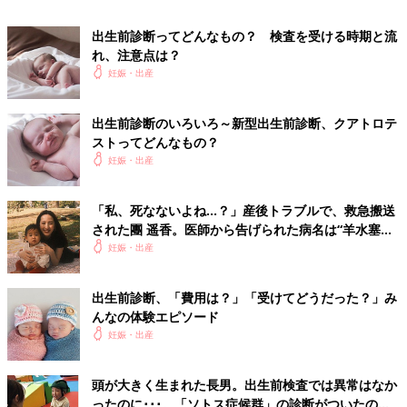
にとって、羊水検査はとても関心が高いものです。
でも、「安心のため」や「やっておいたほうがいい」と友人から
出生前診断ってどんなもの？ 検査を受ける時期と流
すすめられて受ける検査ではありません。検査を受けるかどうか
れ、注意点は？
迷ったら、夫婦で遺伝カウンセリングを受け、羊水検査について
妊娠・出産
理解し、よく話し合いましょう。
（文／たまごクラブ編集部）
出生前診断のいろいろ～新型出生前診断、クアトロテ
監修／笠井靖代先生
ストってどんなもの？
妊娠・出産
関連：出生前診断のいろいろ〜新型出生前診断、クアトロテスト
ってどんなもの？
「私、死なないよね…？」産後トラブルで、救急搬送
された團 遥香。医師から告げられた病名は“羊水塞栓
症”【インタビュー】
妊娠・出産
出生前診断、「費用は？」「受けてどうだった？」み
んなの体験エピソード
妊娠・出産
頭が大きく生まれた長男。出生前検査では異常はなか
ったのに･･･。「ソトス症候群」の診断がついたのは