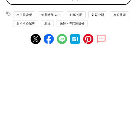
す。
出生前診断
笠井靖代 先生
妊娠初期
妊娠中期
妊娠後期
羊水検査とは？
おすすめ記事
胎児
医師・専門家監修
NaokiKim/gettyimages
出生前検査の中でも、正確な診断がつく「確定診断」として知ら