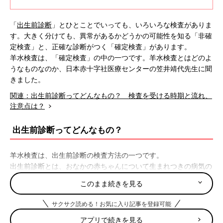
「
出生前診断
」とひとことでいっても、いろいろな検査がありま
す。大きく分けても、異常があるかどうかの可能性を知る「非確
定検査」と、正確な診断がつく「確定検査」があります。
羊水検査は、「確定検査」の中の一つです。羊水検査とはどのよ
うなものなのか、日本赤十字社医療センターの笠井靖代先生に聞
きました。
関連：出生前診断ってどんなもの？ 検査を受ける時期と流れ、
注意点は？
出生前診断ってどんなもの？
羊水検査は、出生前診断の検査方法の一つです。
出生前診断とは、おなかの赤ちゃんについて生まれつきの病気の
有無を調べる検査で、本来は、妊娠中に病気を見つけ、安全な分
このまま続きを見る
娩方法を考え、出生後の治療や育児の準備につなげるためのもの
です。そういった意味では、
妊婦健診
で行われる超音波検査もあ
サクサク読める！お気に入り記事を登録可能
る種の出生前診断です。
アプリで続きを見る
ただ、現実には「染色体異常」を調べる検査を指すことが多いで