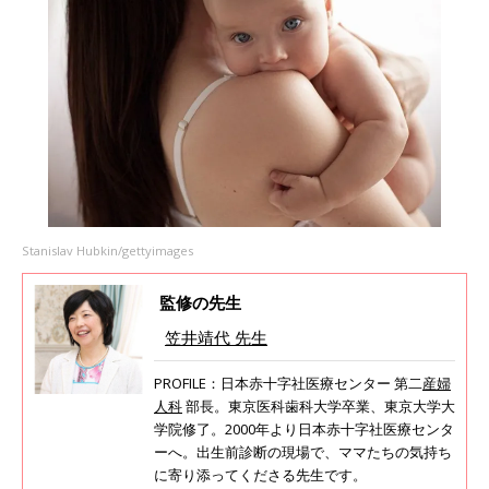
Stanislav Hubkin/gettyimages
監修の先生
笠井靖代 先生
PROFILE：日本赤十字社医療センター 第二
産婦
人科
部長。東京医科歯科大学卒業、東京大学大
学院修了。2000年より日本赤十字社医療センタ
ーへ。出生前診断の現場で、ママたちの気持ち
に寄り添ってくださる先生です。