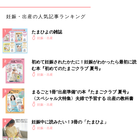
れているのが、羊水検査です。確定診断といっても、確定できる
のは染色体異常に限られています。
ママのおなかから子宮壁（しきゅうへき）を通して子宮内に針を
妊娠・出産の人気記事ランキング
刺し、羊水を採取します。羊水の中に浮遊する赤ちゃん由来の細
胞を培養して、赤ちゃんの染色体を調べます。約0.3％の確率で
たまひよの雑誌
流産につながる可能性があります。
妊娠・出産
検査を受ける時期と流れはどうなる？
初めて妊娠されたかたに！妊娠がわかったら最初に読
検査は妊娠15〜16週ごろに行います。超音波断層法で赤ちゃん
む本『初めてのたまごクラブ 夏号』
の位置を確認しながら、おなかに針を刺し、羊水を約15〜20ml
妊娠・出産
採取します。羊水内に浮遊する赤ちゃん由来の細胞を培養して、
赤ちゃんの染色体異常について調べます。結果が出るまでには、
まるごと1冊“出産準備”の本『たまごクラブ 夏号』
2週間ほどかかります。
〈スペシャル大特集〉夫婦で予習する 出産の教科書
妊娠・出産
検査を検討する前に必ず知っておいてほしいこと
妊娠中に読みたい！3冊の「たまひよ」
妊娠・出産