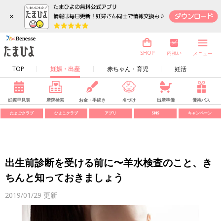
×
内祝い
SHOP
メニュー
TOP
妊娠・出産
赤ちゃん・育児
妊活
妊娠早見表
産院検索
お金・手続き
名づけ
出産準備
優待パス
たまごクラブ
ひよこクラブ
アプリ
SNS
キャンペーン
出生前診断を受ける前に〜羊水検査のこと、き
ちんと知っておきましょう
2019/01/29
更新