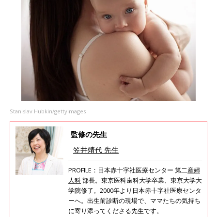
Stanislav Hubkin/gettyimages
監修の先生
笠井靖代 先生
PROFILE：日本赤十字社医療センター 第二
産婦
人科
部長。東京医科歯科大学卒業、東京大学大
学院修了。2000年より日本赤十字社医療センタ
ーへ。出生前診断の現場で、ママたちの気持ち
に寄り添ってくださる先生です。