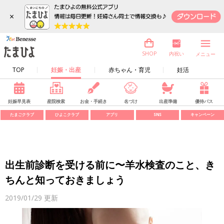
×
内祝い
SHOP
メニュー
TOP
妊娠・出産
赤ちゃん・育児
妊活
妊娠早見表
産院検索
お金・手続き
名づけ
出産準備
優待パス
たまごクラブ
ひよこクラブ
アプリ
SNS
キャンペーン
出生前診断を受ける前に〜羊水検査のこと、き
ちんと知っておきましょう
2019/01/29
更新