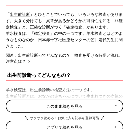
「
出生前診断
」とひとことでいっても、いろいろな検査がありま
す。大きく分けても、異常があるかどうかの可能性を知る「非確
定検査」と、正確な診断がつく「確定検査」があります。
羊水検査は、「確定検査」の中の一つです。羊水検査とはどのよ
うなものなのか、日本赤十字社医療センターの笠井靖代先生に聞
きました。
関連：出生前診断ってどんなもの？ 検査を受ける時期と流れ、
注意点は？
出生前診断ってどんなもの？
羊水検査は、出生前診断の検査方法の一つです。
出生前診断とは、おなかの赤ちゃんについて生まれつきの病気の
有無を調べる検査で、本来は、妊娠中に病気を見つけ、安全な分
このまま続きを見る
娩方法を考え、出生後の治療や育児の準備につなげるためのもの
です。そういった意味では、
妊婦健診
で行われる超音波検査もあ
サクサク読める！お気に入り記事を登録可能
る種の出生前診断です。
アプリで続きを見る
ただ、現実には「染色体異常」を調べる検査を指すことが多いで