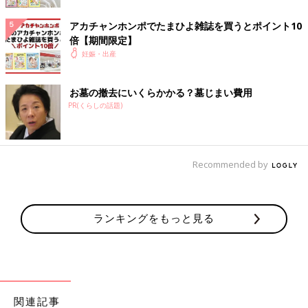
アカチャンホンポでたまひよ雑誌を買うとポイント10
倍【期間限定】
妊娠・出産
お墓の撤去にいくらかかる？墓じまい費用
PR(くらしの話題)
Recommended by
didesign021/gettyimages
羊水検査は確定診断になるため、検査を受ける前には、夫婦で十
分な話し合いが必要です。また、羊水検査でわかるのは、
ダウン
症
候群（21トリソミー）などの染色体疾患です。すべての病気や
ランキングをもっと見る
異常を確定診断できるわけではないということも、知っておく必
要があるでしょう。
さらに、妊婦さんのおなかに針を刺すため、0.3％程度の流産の
リスクがあることも知っておきましょう。
高齢出産のママやおなかの赤ちゃんの障がいについて心配なママ
関連記事