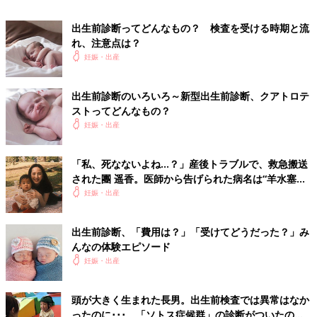
にとって、羊水検査はとても関心が高いものです。
でも、「安心のため」や「やっておいたほうがいい」と友人から
出生前診断ってどんなもの？ 検査を受ける時期と流
すすめられて受ける検査ではありません。検査を受けるかどうか
れ、注意点は？
迷ったら、夫婦で遺伝カウンセリングを受け、羊水検査について
妊娠・出産
理解し、よく話し合いましょう。
（文／たまごクラブ編集部）
出生前診断のいろいろ～新型出生前診断、クアトロテ
監修／笠井靖代先生
ストってどんなもの？
妊娠・出産
関連：出生前診断のいろいろ〜新型出生前診断、クアトロテスト
ってどんなもの？
「私、死なないよね…？」産後トラブルで、救急搬送
された團 遥香。医師から告げられた病名は“羊水塞栓
症”【インタビュー】
妊娠・出産
出生前診断、「費用は？」「受けてどうだった？」み
んなの体験エピソード
妊娠・出産
頭が大きく生まれた長男。出生前検査では異常はなか
ったのに･･･。「ソトス症候群」の診断がついたのは