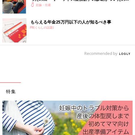
生後4カ月、情報がなくつらかった【体験談・医師監
妊娠・出産
修】
もらえる年金25万円以下の人が知るべき事
PR(くらしの話題)
Recommended by
特集