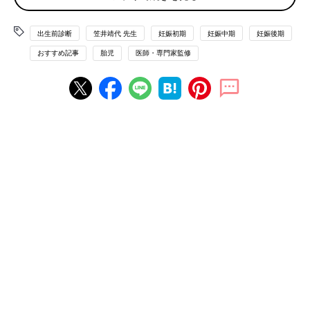
す。
出生前診断
笠井靖代 先生
妊娠初期
妊娠中期
妊娠後期
羊水検査とは？
おすすめ記事
胎児
医師・専門家監修
NaokiKim/gettyimages
出生前検査の中でも、正確な診断がつく「確定診断」として知ら