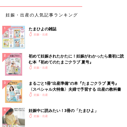
れているのが、羊水検査です。確定診断といっても、確定できる
のは染色体異常に限られています。
ママのおなかから子宮壁（しきゅうへき）を通して子宮内に針を
妊娠・出産の人気記事ランキング
刺し、羊水を採取します。羊水の中に浮遊する赤ちゃん由来の細
胞を培養して、赤ちゃんの染色体を調べます。約0.3％の確率で
たまひよの雑誌
流産につながる可能性があります。
妊娠・出産
検査を受ける時期と流れはどうなる？
初めて妊娠されたかたに！妊娠がわかったら最初に読
検査は妊娠15〜16週ごろに行います。超音波断層法で赤ちゃん
む本『初めてのたまごクラブ 夏号』
の位置を確認しながら、おなかに針を刺し、羊水を約15〜20ml
妊娠・出産
採取します。羊水内に浮遊する赤ちゃん由来の細胞を培養して、
赤ちゃんの染色体異常について調べます。結果が出るまでには、
まるごと1冊“出産準備”の本『たまごクラブ 夏号』
2週間ほどかかります。
〈スペシャル大特集〉夫婦で予習する 出産の教科書
妊娠・出産
検査を検討する前に必ず知っておいてほしいこと
妊娠中に読みたい！3冊の「たまひよ」
妊娠・出産