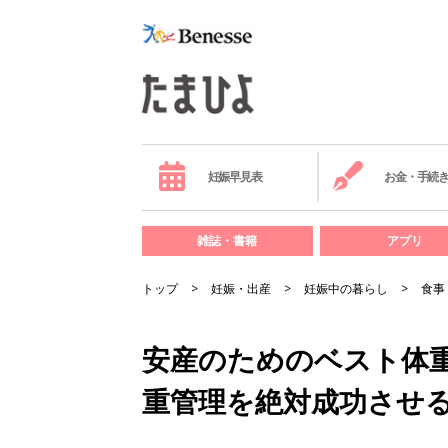
妊娠早見表
お金・手続
雑誌・書籍
アプリ
トップ
妊娠・出産
妊娠中の暮らし
食事
安産のためのベスト体重
重管理を絶対成功させ