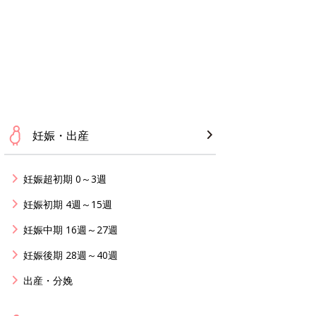
妊娠・出産
妊娠超初期 0～3週
妊娠初期 4週～15週
妊娠中期 16週～27週
妊娠後期 28週～40週
出産・分娩