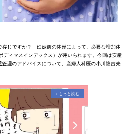
ご存じですか？ 妊娠前の体形によって、必要な増加体
 ボディマスインデックス）が用いられます。今回は安産
重管理
のアドバイスについて、産婦人科医の小川隆吉先
もっと読む
arrow_forward_ios