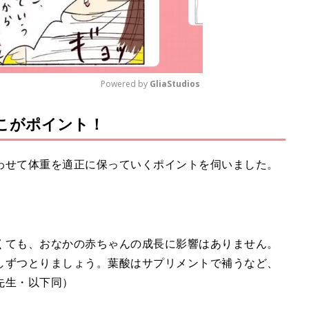
Powered by 
GliaStudios
こがポイント！
M
u
t
わせて体重を適正に保っていくポイントを伺いました。
e
くても、おなかの赤ちゃんの成長に影響はありません。
しずつとりましょう。葉酸はサプリメントで補うなど、
先生・以下同）