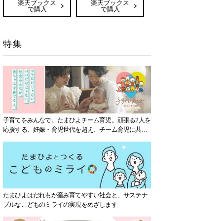
楽天ブックス
楽天ブックス
で購入
で購入
特集
子育てをみんなで。たまひよチーム育児。頑張る2人を
応援する、妊娠・育児世代を超え、チーム育児に共感
する社会を目指していきます。
たまひよはだれもが産み育てやすい社会と、サステナ
ブルなこどものミライの実現をめざします