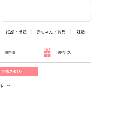
妊娠・出産
赤ちゃん・育児
妊活
離乳食
優待パス
写真スタジオ
せるコツ