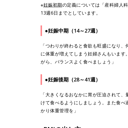
※
妊娠初期
の定義については「産科婦人
13週6日までとしています。
●妊娠中期（14～27週）
「つわりが終わると食欲も旺盛になり、
に体重が増えてしまう妊婦さんもいます
がら、バランスよく食べましょう」
●妊娠後期（28～41週）
「大きくなるおなかに胃が圧迫されて、
けて食べるようにしましょう。また食べ
かり体重管理を」