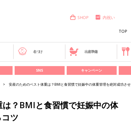
SHOP
内祝い
TOP
き
名づけ
出産準備
SNS
キャンペーン
安産のためのベスト体重は？BMIと食習慣で妊娠中の体重管理を絶対成功さ
は？BMIと食習慣で妊娠中の体
るコツ