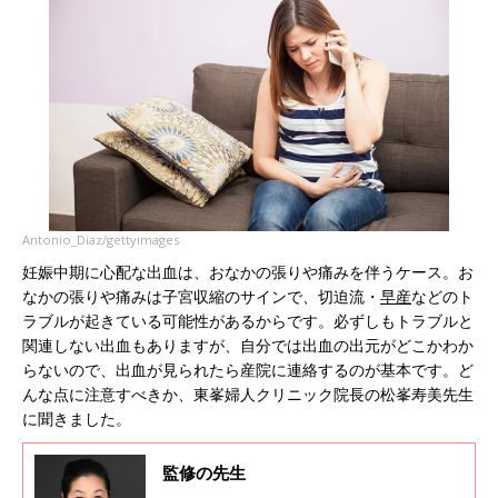
Antonio_Diaz/gettyimages
妊娠中期に心配な出血は、おなかの張りや痛みを伴うケース。お
なかの張りや痛みは子宮収縮のサインで、切迫流・
早産
などのト
ラブルが起きている可能性があるからです。必ずしもトラブルと
関連しない出血もありますが、自分では出血の出元がどこかわか
らないので、出血が見られたら産院に連絡するのが基本です。ど
んな点に注意すべきか、東峯婦人クリニック院長の松峯寿美先生
に聞きました。
監修の先生