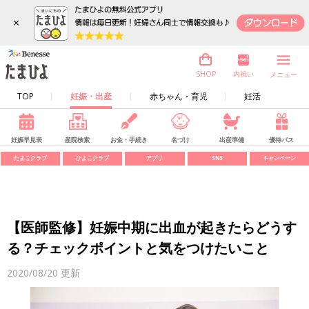
×
内祝い
SHOP
メニュー
TOP
妊娠・出産
赤ちゃん・育児
妊活
妊娠早見表
産院検索
お金・手続き
名づけ
出産準備
優待パス
たまごクラブ
ひよこクラブ
アプリ
SNS
キャンペーン
【医師監修】妊娠中期に出血が起きたらどうす
る？チェックポイントと気をつけたいこと
2020/08/20
更新