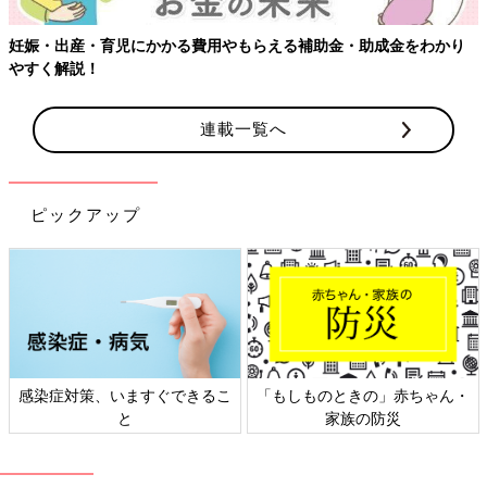
きる状態です。一方、後期流産とは妊娠22週未満に妊娠が終了し
てしまうこと。妊娠12週未満に起こる早期流産に比べて、起こる
妊娠・出産・育児にかかる費用やもらえる補助金・助成金をわかり
可能性は少ないですが、赤ちゃんの染色体異常に限らず、細菌感
やすく解説！
染による絨毛膜羊膜炎などが原因で起こる場合があります。出血
量には個人差があり、出血が見られないケースもあります。
連載一覧へ
切迫早産（せっぱくそうざん）
妊娠22週以降におなかの張りや痛みを伴った出血が起こり、子宮
ピックアップ
頸管が短くなったり、子宮口が開いてきたりして、早産しそうな
状態になるのを切迫早産といいます。原因はさまざまですが、細
菌感染による絨毛膜羊膜炎や、出血しやすい前置胎盤・低置胎盤
などのケースがあります。突然出血が起こったり、鮮やかな赤色
の出血が見られたり、出血量が多いときには、早産のリスクが高
まっている可能性が。
前置胎盤・低置胎盤
感染症対策、いますぐできるこ
「もしものときの」赤ちゃん・
と
家族の防災
通常、胎盤は子宮の上のほうにつくられますが、何らかの理由で
子宮の下のほうにつくられ、胎盤が子宮口の全部または一部を覆