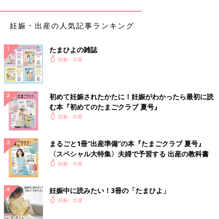
理の終わりごろのように、下着にちょっぴりつく程度」「出血量
が多く、生理2日目くらい」など、具体的に伝えられるようにチ
妊娠・出産の人気記事ランキング
ェックしましょう。
出血の色
たまひよの雑誌
妊娠・出産
今まさに出血したばかりの鮮やかな赤い出血なのか、生理の終わ
りごろのような茶色なのか、それとも、
おりもの
に血液が混じっ
たようなピンク色なのか、色についても具体的にチェックしまし
初めて妊娠されたかたに！妊娠がわかったら最初に読
ょう。
む本『初めてのたまごクラブ 夏号』
妊娠・出産
出血の状態
サラサラしている、粘りけがある、レバーのようなかたまりが出
まるごと1冊“出産準備”の本『たまごクラブ 夏号』
てくる、どんどん量が増えている、止まったり出たりを繰り返す
〈スペシャル大特集〉夫婦で予習する 出産の教科書
など、産院に連絡する際に伝えられるように確認しましょう。ま
妊娠・出産
た、おなかの痛みや張りを伴うかどうかも、重要なチェックポイ
ント。
妊娠中に読みたい！3冊の「たまひよ」
妊娠・出産
出血の回数や頻度