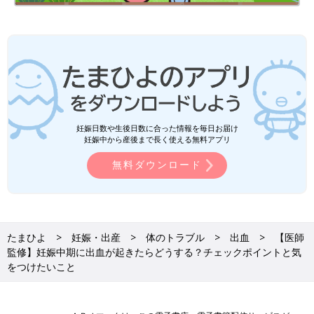
静または入院安静を指示されるでしょう
前置胎盤・低置胎盤
前置胎盤かどうかを診断するのは妊娠28週ごろ。通常は妊娠中期
に出血することはほとんどないのですが、28週以前に出血が起こ
る可能性もあることを知っておきましょう。もしも出血が見られ
たときには、自宅安静または入院安静が指示されます。
妊娠日数や生後日数に合った情報を毎日お届け
妊娠中から産後まで長く使える無料アプリ
その後はどうなるの？
無料ダウンロード
たまひよ
妊娠・出産
体のトラブル
出血
【医師
監修】妊娠中期に出血が起きたらどうする？チェックポイントと気
をつけたいこと