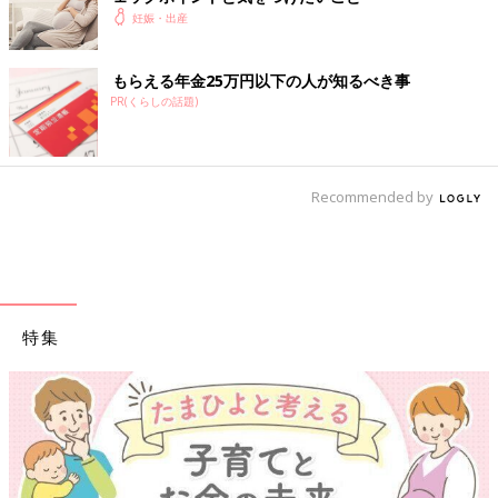
妊娠・出産
子宮腟部のびらん
もらえる年金25万円以下の人が知るべき事
子宮腟部（子宮の入り口）の粘膜がホルモンの影響で充血した状
PR(くらしの話題)
態になること。赤ちゃんが大きくなることで圧迫され、うっ血を
起こして、にじむような出血が起きることがあります。出血の量
は下着につく程度の少量です。びらんがあると、内診やセックス
などのわずかな刺激で出血することも。
Recommended by
子宮頸管ポリープ
胎盤組織がポリープ状に子宮口の外に飛び出したもの。びらんと
同様に少量の出血が見られます。妊娠中期は経過観察することが
多いですが、ポリープから頻繁に出血する場合は細菌感染を招い
特集
て、早産につながる心配があります。
切迫流産（せっぱくりゅうざん）・後期流産
22週未満におなかの痛みや張りを伴った出血が起こると、切迫流
産と診断されますが、赤ちゃんの心拍が見られれば妊娠を継続で