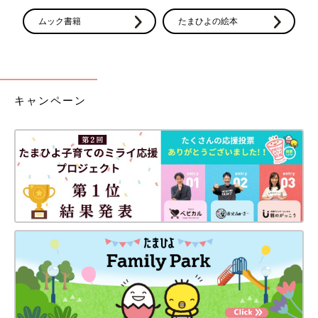
院に相談しましょう。
ムック書籍
たまひよの絵本
治療法は？
子宮腟部のびらん
キャンペーン
妊娠経過に影響する出血ではないため、出血がおさまれば問題あ
りません。
子宮頸管ポリープ
出血を繰り返すと細菌感染から子宮頸管炎や絨毛膜羊膜炎感染を
招き、流産・早産につながる心配が。医師がポリープの大きさ
や、できている場所に応じて、今後の処置を行う時期を慎重に見
極めます。
切迫流・早産
妊娠を継続させるためには、安静生活がいちばんの薬。おなかの
張り具合や子宮口の状態、出血量などに応じて、医師から自宅安