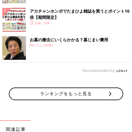
回数や頻度は心配な出血がどうかを医師が判断するための情報の
ひとつに。「早朝と午前中に2回」「夕方、トイレで気づいたけ
アカチャンホンポでたまひよ雑誌を買うとポイント10
れど、その後は止まった」など、具体的に伝えられるようにしま
倍【期間限定】
しょう。
妊娠・出産
出血のタイミング
お墓の撤去にいくらかかる？墓じまい費用
PR(くらしの話題)
就寝時のように安静にしているときなのか、立ち仕事など体を動
かしているときなのか、排便時や排尿時なのかを伝えることによ
って、医師が出血の原因を特定する際の参考になります。
Recommended by
そのほかの症状
出血とともにおなかの張り、痛みを伴う場合は、切迫流・早産や
ランキングをもっと見る
前置胎盤などのトラブルの可能性が。おりものが多いなど、出血
以外の情報も、医師が原因を特定する際の大事な情報になりま
す。
まずは安静にして、出血が止まらない場合は産院に連絡を
関連記事