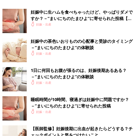
出血に気づいたら、まずは30分から1時間ほど安静にして様子を
妊娠中に生ハムを食べちゃったけど、やっぱりダメで
見ましょう。出血が止まらない場合、出血が増えていく場合は産
すか？－”まいにちのたまひよ”に寄せられた投稿【体
院に連絡して早めに受診してください。その際、出血の量、色、
験談】
妊娠・出産
状態などを産院スタッフにできるだけ詳しく伝えることが大切で
す。
妊娠中の茶色いおりものの心配事と受診のタイミング
－”まいにちのたまひよ”の体験談
妊娠中期の出血 原因と対処法
妊娠・出産
妊娠中期の出血の原因としてよくあるのが子宮腟部のびらん、子
1日に何回もお腹が張るのは、妊娠後期あるある？
宮頸管ポリープ。これらは少量の出血を伴いますが、おなかの張
－”まいにちのたまひよ”の体験談
りや痛みを感じることはありません。おなかの張りや痛みを伴わ
妊娠・出産
ない出血であれば、あまり心配いらないケースが多いのですが、
ポリープからの出血を繰り返す場合は感染の原因にもなるため、
医師が注意深く経過を観察していきます。一方、おなかの張りや
睡眠時間が10時間、寝過ぎは妊娠中に問題ですか？
痛みを伴う出血の場合は、切迫流・早産や前置胎盤などトラブル
－”まいにちのたまひよ”に寄せられた投稿
の可能性が。出血量の多い・少ないに限らず、早めに受診する必
妊娠・出産
要があります。
【医師監修】妊娠後期に出血が起きたらどうする？チ
中期の出血の原因はさまざまです
ェックポイントと気をつけたいこと