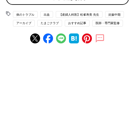
体のトラブル
出血
【産婦人科医】松峯寿美 先生
妊娠中期
おなかの張りや痛みを伴う場合は、何らかのトラブ
アーカイブ
たまごクラブ
おすすめ記事
医師・専門家監修
ルの可能性が！
本来は安定している
妊娠中期
。この時期にいちばん心配なのは、
出血が止まらずに増えてくるケースです。出血に気づいたら、ま
ずは出血の量や色、状態などをチェックして、30分から1時間ほ
ど安静にして様子を見ましょう。出血が止まれば問題がない場合
が多いのですが、安静にしても出血が止まらなかったり、増えて
くる場合は、トラブルの兆候の可能性が大。早めに産院に連絡
を。
出血が見られたら、・色・量・回数・タイミングなどをチ
ェック
出血の量
出血の量は医療スタッフが緊急性を判断するための情報源。「生