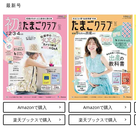
うようになるのを前置胎盤（ぜんちたいばん）といいます。ま
最新号
た、子宮口の近くに胎盤がつくられるのを低置胎盤（ていちたい
ばん）といいます。胎盤の位置は子宮が大きくなるにつれて上の
ほうに移動していくことが多いので、通常は妊娠28週ごろに診断
されます。とはいえ、28週以前であっても、子宮口に近い位置に
胎盤がつくられると、出血が起こる可能性が。医師から「胎盤の
位置が子宮口に近い」と伝えられている人は、急に出血したら前
置胎盤・低置胎盤の可能性があります。
医師が診断するときのポイントは？
医師が診断するポイントは、出血量、出血が見られる部位、おな
かの張りや痛みを伴っているかどうかです。おなかの張りや痛み
を伴う出血が見られる場合は切迫流・早産のケースが多く、おな
かの張りや痛みがなく、少量の出血だけという場合は子宮腟部の
びらんや、子宮頸管ポリープの可能性が高いでしょう。
Amazonで購入
Amazonで購入
妊娠中期は、本来は出血することがない時期。前置胎盤による出
血が心配されるのは32週ごろ、分娩前に胎盤がはがれてしまう常
楽天ブックスで購入
楽天ブックスで購入
位胎盤早期剥離が心配されるのは28週以降です。とはいえ、出血
は何らかのトラブルが原因で起こっているので、不安なときは産