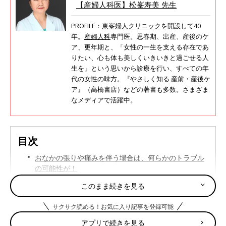
【産婦人科医】松峯寿美 先生
PROFILE：
東峯婦人クリニック
を開設して40
年。
産婦人科
専門医。思春期、出産、産後のケ
ア、更年期と、「女性の一生を支える存在であ
りたい、心も体も美しくいきいきと過ごせる人
生を」という思いから診療を行い、すべての年
代の女性の味方。『やさしく知る 産前・産後ケ
ア』（高橋書店）などの著書も多数。さまざま
なメディアで活躍中。
目次
おなかの張りや痛みを伴う場合は、何らかのトラブル
の可能性が！
妊娠中期の出血 原因と対処法
このまま続きを見る
その後はどうなるの？
サクサク読める！お気に入り記事を登録可能
妊娠中期の出血 こんな場合は？Q&A
アプリで続きを見る