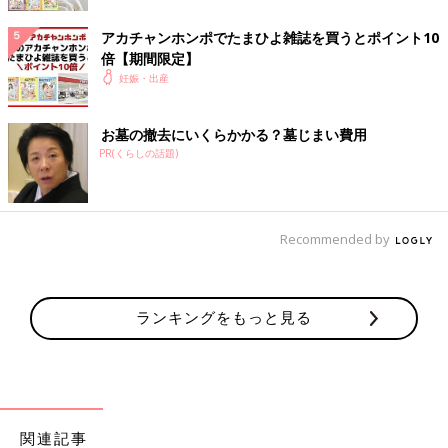
アカチャンホンポでたまひよ雑誌を買うとポイント10
倍【期間限定】
妊娠・出産
お墓の撤去にいくらかかる？墓じまい費用
PR(くらしの話題)
Recommended by
（対処法＆注意点）痛みの強さやおなかのかたさに注意
ランキングをもっと見る
強弱のない激しい痛みや、おなかがカチカチになるなどの症状が
見られたらすぐに産院へ連絡を。また胎動が少ないと感じるとき
も要注意。
陣痛で始まった場合②10分間隔になったら産院へ連
関連記事