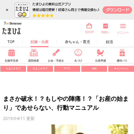
×
内祝い
SHOP
メニュー
TOP
妊娠・出産
赤ちゃん・育児
妊活
妊娠早見表
産院検索
お金・手続き
名づけ
出産準備
優待パス
たまごクラブ
ひよこクラブ
アプリ
SNS
キャンペーン
まさか破水！？もしやの陣痛！？「お産の始ま
り」であせらない、行動マニュアル
2019/04/11
更新