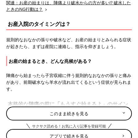
関連：お産の始まりは、陣痛より破水からの方が多い!? 破水した
ときのNG行動は？
お産入院のタイミングは？
規則的なおなかの張りや破水など、お産の始まりとみられる症状
が起きたら、まずは産院に連絡し、指示を仰ぎましょう。
お産の始まるとき、どんな兆候がある？
陣痛から始まったら子宮収縮に伴う規則的なおなかの張りと痛み
があり、前期破水なら羊水が流れ出てくるという症状が見られま
す。
本格的な陣痛の前に「もうすぐ始まるよ」のサイン
が現れることも
このまま続きを見る
サクサク読める！お気に入り記事を登録可能
全員に現れるわけではありませんが、お産の予兆のようなサイン
が出る場合も。それは、
おりもの
に少量の出血が混じる「おしる
アプリで続きを見る