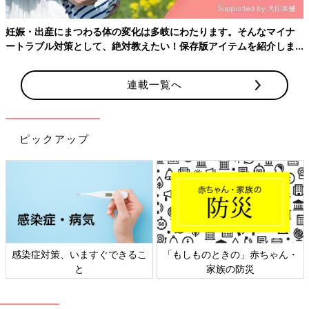
関連：お産の３つのサインをチェック【出産のための基礎知識】
妊娠・出産にまつわる体の変化は多岐にわたります。そんなマイナ
お産を迎えた時に、お産の始まり方を知っているか知っていない
ートラブル対策として、絶対教えたい！保存版アイテムを紹介しま
かで、心の持ち方が変わってくるもの。どの兆候が現れるかは人
す。
それぞれなので、いろんなパターンに備えて、心の準備をしてお
連載一覧へ
きましょう。破水した場合は、羊水か尿かの検査をするので、ぬ
れたナプキンやショーツは産院に持参を。（文／たまごクラブ編
集部）
監修／小川クリニック 院長 小川隆吉先生
ピックアップ
日本医科大学卒業。同大学産婦人科講師、都立築地産院産婦人科
医長を経て、1995年より現職。セックスカウンセラーセラピス
ト協会会員、日本不妊学会会員。
小川クリニック
参考文献：たまひよブックス「いつでもどこでもHAPPY妊娠・
出産ガイドBOOK」（ベネッセコーポレーション刊）
感染症対策、いますぐできるこ
「もしものときの」赤ちゃん・
と
家族の防災