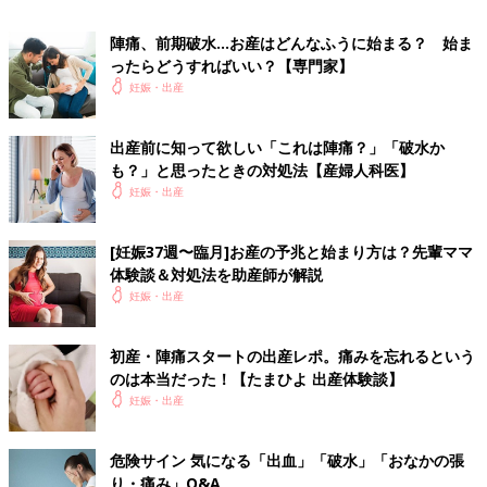
絡
陣痛、前期破水…お産はどんなふうに始まる？ 始ま
ったらどうすればいい？【専門家】
痛みや張りの間隔が10分以内、もしくは1時間に6回以上、感じ
妊娠・出産
るようになったら産院へ連絡します。経産婦の場合はあらかじめ
医師と相談して決めておきます。
出産前に知って欲しい「これは陣痛？」「破水か
電話で伝えること
も？」と思ったときの対処法【産婦人科医】
妊娠・出産
産院に電話した時に聞かれるのは、主に下記の６つです。
□
出産予定日
と現在の週数
[妊娠37週〜臨月]お産の予兆と始まり方は？先輩ママ
□初産か経産か
体験談＆対処法を助産師が解説
□間隔や痛みの強さ
妊娠・出産
□破水やおしるしの有無
□健診のときから、医師に言われていること
初産・陣痛スタートの出産レポ。痛みを忘れるという
□産院までの所要時間
のは本当だった！【たまひよ 出産体験談】
妊娠・出産
前期破水で始まった場合、すぐに産院に連絡して入
院します
危険サイン 気になる「出血」「破水」「おなかの張
り・痛み」Q&A