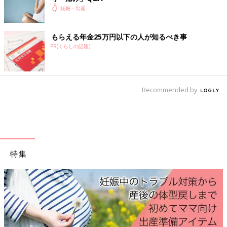
赤ちゃんを包む卵膜が破れて、羊水が流れ出ることを破水といい
妊娠・出産
ます。陣痛前に起こるのが前期破水です。破水したら腟から細菌
が入り、赤ちゃんに感染する恐れがあるのですぐに入院します。
もらえる年金25万円以下の人が知るべき事
PR(くらしの話題)
（対処法＆注意点）シャワーは厳禁、歩き回るのもNG
破水したらシャワーや入浴は禁止。大きめの生理用ナプキンを当
て、できるだけ動き回らずに、すぐに産院へ連絡し入院します。
Recommended by
移動の車内では横になっていましょう。
入院後、一度帰宅するケースもあります
いったん陣痛が始まっても、その後治まってしまう前駆陣痛のケ
特集
ースや破水が疑われたけれど検査をしたら違っていた場合など
は、入院後に一度帰宅することがあります。
(一度帰宅するケース)
☑陣痛が治まってしまった
☑破水ではなかった
☑子宮口が開いていない