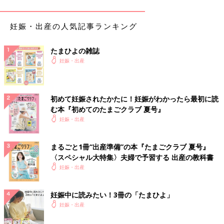
Ｐｏｉｎｔ１★必ずママ自身が電話
妊娠・出産の人気記事ランキング
産院への連絡はママ自身が行いましょう。陣痛の間隔や痛みの強
さなど、こまかいことを聞かれることも多く、また産院側では声
の調子も判断要素にしています。
たまひよの雑誌
妊娠・出産
Ｐｏｉｎｔ２★交通手段は事前に確保＆確認
陣痛や破水の状態での車の運転は絶対にNG。車で行くならパパ
初めて妊娠されたかたに！妊娠がわかったら最初に読
など家族の運転か、タクシーを使います。複数のタクシー会社の
む本『初めてのたまごクラブ 夏号』
連絡先を登録しておくと安心です。
妊娠・出産
陣痛で始まった場合①痛みと痛みの間隔を計ってみ
まるごと1冊“出産準備”の本『たまごクラブ 夏号』
よう
〈スペシャル大特集〉夫婦で予習する 出産の教科書
妊娠・出産
いつもと違うおなかの痛みが来たら、痛みの間隔を計ってみまし
ょう。間隔とは、痛みが始まったときから、次の痛みが始まるま
妊娠中に読みたい！3冊の「たまひよ」
での時間のこと。最初は不規則でも徐々に痛みが増し、10分間隔
妊娠・出産
になったら本格的な陣痛です。