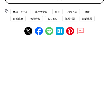
し」や陣痛の予行演習のような「前駆陣痛」です。
体のトラブル
出産予定日
出血
おりもの
出産
おしるし
自然分娩
無痛分娩
おしるし
妊娠中期
妊娠後期
子宮収縮により赤ちゃんを包む卵膜と子宮壁がこすれて起きる少
量の出血のことで、茶色やピンクの粘液状のおりものです。
前駆陣痛
陣痛のような痛みや張りが来たものの、途中で痛みが遠のいた
り、間隔が不規則、痛みの強さもバラバラなら前駆
陣痛
です。
お産の始まりから入院までの流れ
1 前駆陣痛・
おしるし
（不安な場合は産院へ連絡を）
2 規則的な陣痛・前期破水・量の多い出血（産院へ連絡）
3 移動
4 診察・入院