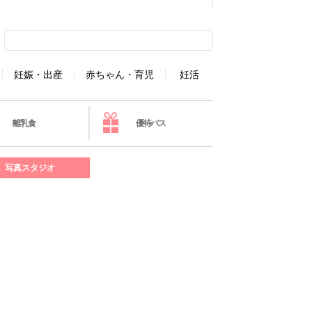
妊娠・出産
赤ちゃん・育児
妊活
離乳食
優待パス
写真スタジオ