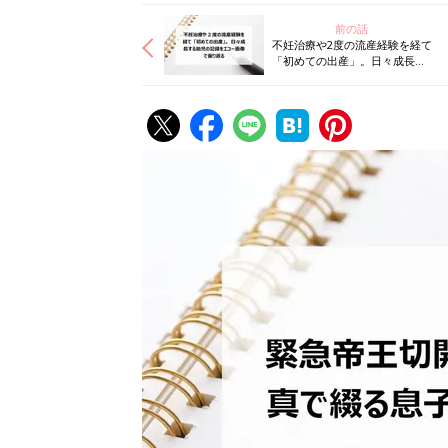
前の話
不妊治療や2度の流産経験を経て
「初めての出産」。日々成長す
る胎児の記録をエコー画像で振
り返る