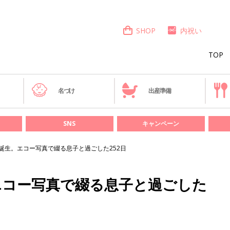
SHOP
内祝い
TOP
き
名づけ
出産準備
SNS
キャンペーン
誕生。エコー写真で綴る息子と過ごした252日
エコー写真で綴る息子と過ごした