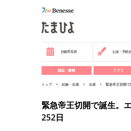
妊娠早見表
お金・手続
雑誌・書籍
アプリ
トップ
妊娠・出産
出産
緊急帝王切開で
緊急帝王切開で誕生。
252日