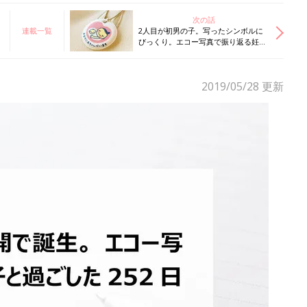
次の話
連載一覧
2人目が初男の子。写ったシンボルに
びっくり。エコー写真で振り返る妊婦
生活
2019/05/28
更新