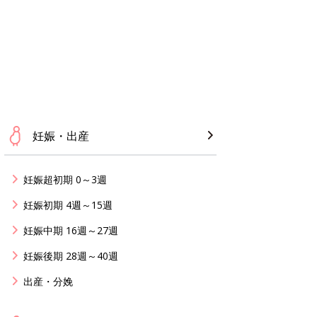
妊娠・出産
妊娠超初期 0～3週
妊娠初期 4週～15週
妊娠中期 16週～27週
妊娠後期 28週～40週
出産・分娩