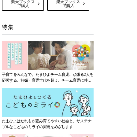
楽天ブックス
楽天ブックス
で購入
で購入
特集
子育てをみんなで。たまひよチーム育児。頑張る2人を
応援する、妊娠・育児世代を超え、チーム育児に共感
する社会を目指していきます。
たまひよはだれもが産み育てやすい社会と、サステナ
ブルなこどものミライの実現をめざします