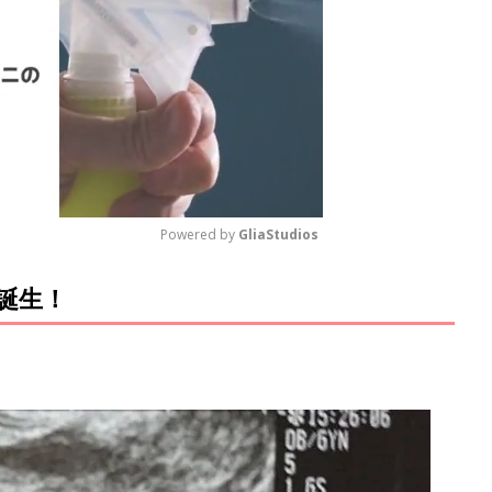
Powered by 
GliaStudios
誕生！
M
u
t
e