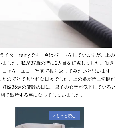
マライターrainyです。今はパートをしていますが、上の
ました。私が37歳の時に2人目を妊娠しました。働き
た日々を、
エコー写真
で振り返ってみたいと思います。
ったのでとても平和な日々でした。上の娘が帝王切開だ
、妊娠36週の健診の日に、息子の心音が低下していると
切開で出産する事になってしまいました。
もっと読む
arrow_forward_ios