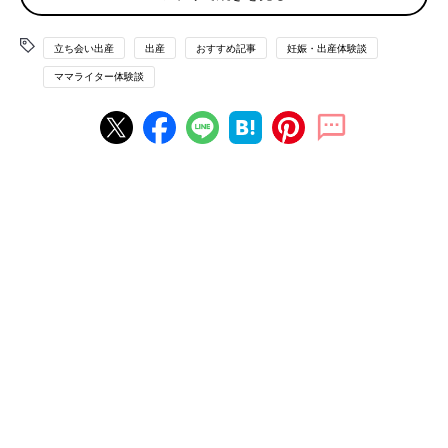
すっきりしてリラックスできるのです。
土地勘もなく、知り合いもいないので、買い物以外は外に出るこ
立ち会い出産
出産
おすすめ記事
妊娠・出産体験談
とも少ない毎日。それだけにストレスコントロールには気をつか
ママライター体験談
いました。
何度も見たくなる、絶対に残した方がいい記録！
出産に際して、私は「夫に立ち会ってもらいたい」と思っていま
した。それは、もちろん父親の自覚を持ってもらうためでもあり
ますが、どうしても記録を残してほしかったからです。
撮影を開始したのは分娩が始まってからでした。つまり、
陣痛
に
耐えているだけの時間は撮影していません。分娩の様子を頭の右
上側から顔と体が入るようにハンディカムで撮影。私の場合、出
産直前でも少し陣痛間隔が長めだったので、陣痛の波が来てから
イキむまでを1ターンとして、区切って撮影することにしまし
た。
ただ子どもが生まれる瞬間は、子ども側を映してもらいました。