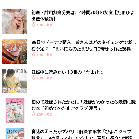
ています。まだまだ駆け出しですが、楽しんでいろいろなことに
初産・計画無痛分娩は、4時間30分の安産【たまひよ
挑戦していこうと思っています。
出産体験談】
■関連：賛否両論！ 出産シーンのビデオ撮影はありorなし？
妊娠・出産
※この記事は個人の体験記です。記事に掲載の画像はイメージで
88日でドーナツ購入、皆さんはどのタイミングで楽し
す。
む予定？－”まいにちのたまひよ”に寄せられた投稿
妊娠・出産
前の話
次の話
希望しない立ち会い
一覧
チョコレート嚢胞。壮
出産。良い口コミで
絶な不妊治療～転
妊娠中に読みたい！3冊の「たまひよ」
覚悟を決めた結果…
院！ 新たな病院で大
妊娠・出産
きな転機が…
初めて妊娠されたかたに！妊娠がわかったら最初に読
む本『初めてのたまごクラブ 夏号』
妊娠・出産
育児の困ったがズバリ！解決する本『ひよこクラブ
秋号』 4カ月～2才になるまで、育児に役立つ情報が