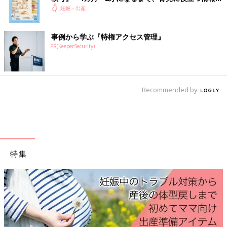
いっぱい！
妊娠・出産
事例から学ぶ『特権アクセス管理』
PR(KeeperSecurity)
Recommended by
特集