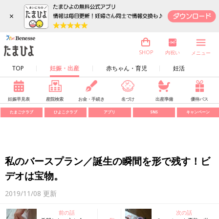
×
内祝い
SHOP
メニュー
TOP
妊娠・出産
赤ちゃん・育児
妊活
妊娠早見表
産院検索
お金・手続き
名づけ
出産準備
優待パス
たまごクラブ
ひよこクラブ
アプリ
SNS
キャンペーン
私のバースプラン／誕生の瞬間を形で残す！ビ
デオは宝物。
2019/11/08
更新
前の話
次の話