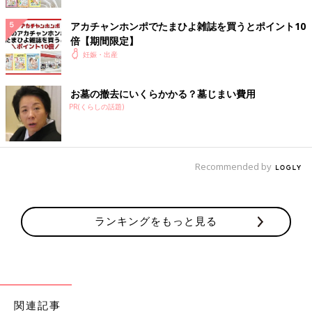
無事に出産した後、
お宮参り
も同じ神社へ。お礼参りも兼ねて参
拝しました。もちろん、お宮参りから行事ごとに家族写真を撮ろ
アカチャンホンポでたまひよ雑誌を買うとポイント10
うと決めていたので、スタジオで写真を撮り、足形も取りまし
倍【期間限定】
た。生後1ヶ月なんて一瞬で過ぎていく時間ですよね。このとき
妊娠・出産
の足形もとてもいい記念になったと思います。
過ぎてしまった今だからこそ思うことは、妊婦期間も出産も1度
お墓の撤去にいくらかかる？墓じまい費用
しかないということです。だからこそ、目に見える形で残すこと
PR(くらしの話題)
が、私にとってはとても大切なバースプランでした。息子は妊娠
40週、
出産予定日
当日に体重3046g、身長51.5cmで元気に生ま
れました。最初に赤ちゃんにかけた「生まれてきてくれてありが
Recommended by
とう」の言葉と気持ち。日々の子育てに追われると忘れそうにな
りますが、初心を思い出すために、これからも何度もビデオを見
返すと思います。
ランキングをもっと見る
■その他のママライター体験談はこちら
[Cha-mama＊プロフィール]
ライターのCha-mamaです。2歳と
0歳
の男の子の子育てに日々
奮闘中です。旦那さんの転勤が多いこともあり、在宅ワークが向
いていると感じ、記事の執筆等を行っています。自分の経験をこ
関連記事
のような形でアウトプットできる機会に、とてもやりがいを感じ