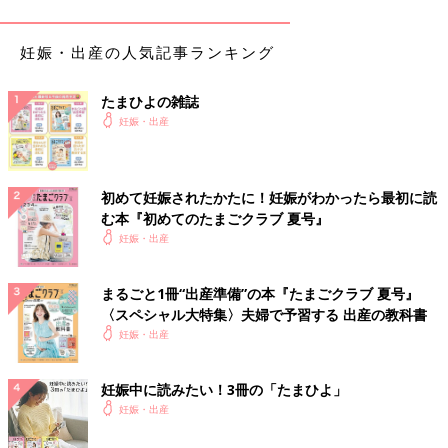
足側には回れない病院だったため、同じ場所からの撮影になりま
した。
妊娠・出産の人気記事ランキング
このビデオは、産後の入院中はもちろん、その後も今までに何度
見たかわからないほど見ています。本当に撮っておいて良かった
たまひよの雑誌
と思っています。
妊娠・出産
安産祈願とお宮参り。写真撮影に足形も
初めて妊娠されたかたに！妊娠がわかったら最初に読
記録を残すことはもちろん、日本のしきたり「
安産祈願
」もプラ
む本『初めてのたまごクラブ 夏号』
ンのひとつ。「安産祈願＝戌の日」と思っていたので、妊娠5ヶ
妊娠・出産
月に入ってすぐの戌の日にお参りに行きました。
まるごと1冊“出産準備”の本『たまごクラブ 夏号』
そのときにもらったお守りは、その後出産までずっとカバンに入
〈スペシャル大特集〉夫婦で予習する 出産の教科書
れて持ち歩いていました。また病院で安産祈願として、名前入り
妊娠・出産
の腹帯（サラシのもの）を頂いていたので、お参りのときにつけ
ていきました。でも結局この腹帯を巻いたのはこのとき1度だ
妊娠中に読みたい！3冊の「たまひよ」
け。サラシの腹帯は使いにくいので、記念品のような感じになり
妊娠・出産
ました。