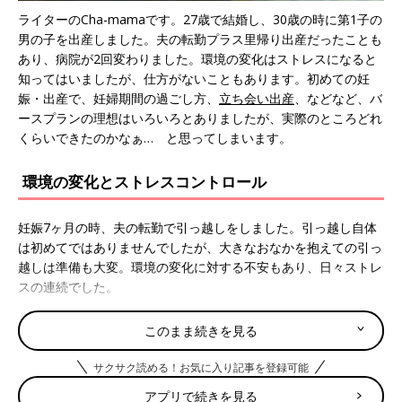
ライターのCha-mamaです。27歳で結婚し、30歳の時に第1子の
男の子を出産しました。夫の転勤プラス里帰り出産だったことも
あり、病院が2回変わりました。環境の変化はストレスになると
知ってはいましたが、仕方がないこともあります。初めての妊
娠・出産で、妊婦期間の過ごし方、
立ち会い出産
、などなど、バ
ースプランの理想はいろいろとありましたが、実際のところどれ
くらいできたのかなぁ… と思ってしまいます。
環境の変化とストレスコントロール
妊娠7ヶ月の時、夫の転勤で引っ越しをしました。引っ越し自体
は初めてではありませんでしたが、大きなおなかを抱えての引っ
越しは準備も大変。環境の変化に対する不安もあり、日々ストレ
スの連続でした。
ストレスはおなかの子に良くないと思い、
胎教
も兼ねて、好きな
このまま続きを見る
映画音楽のオルゴール系CDやピアノクラシックのCDを毎日聴い
ていました。また、もともとヨガをやっていたので、その経験を
サクサク読める！お気に入り記事を登録可能
活かして、マタニティヨガも取り入れてみました。体を動かすと
アプリで続きを見る