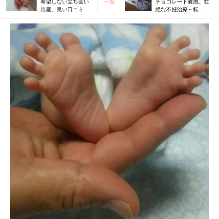
希望しない立ち会い
一覧
チョコレート嚢胞。壮
出産。良い口コミで
絶な不妊治療～転
覚悟を決めた結果…
院！ 新たな病院で大
きな転機が…