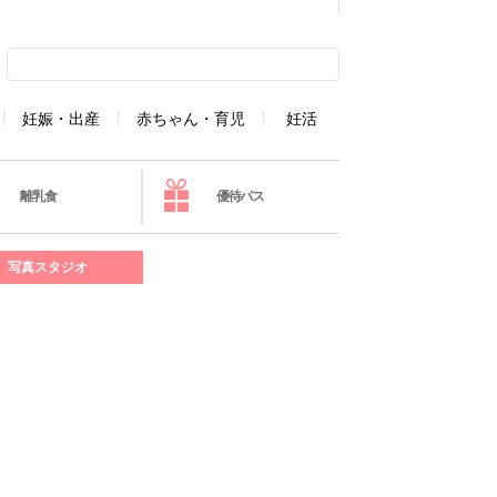
妊娠・出産
赤ちゃん・育児
妊活
離乳食
優待パス
写真スタジオ