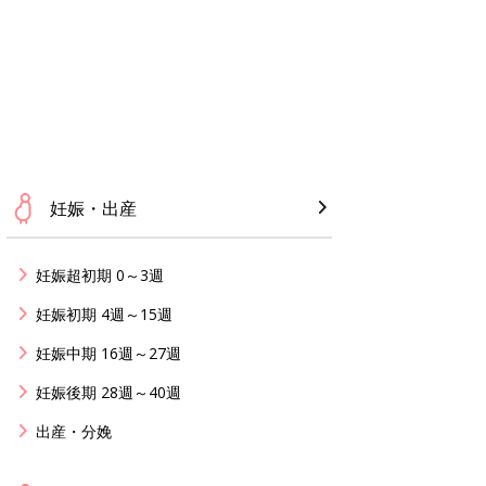
妊娠・出産
妊娠超初期 0～3週
妊娠初期 4週～15週
妊娠中期 16週～27週
妊娠後期 28週～40週
出産・分娩