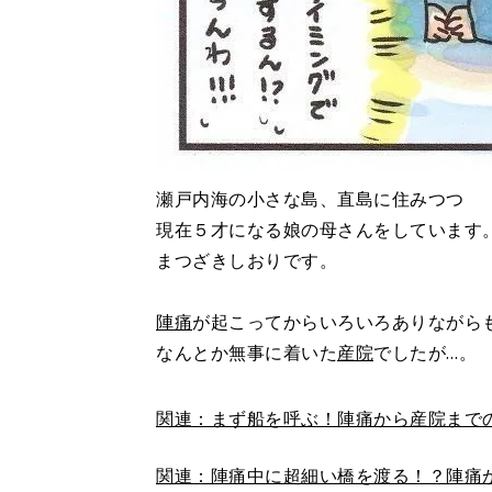
瀬戸内海の小さな島、直島に住みつつ
現在５才になる娘の母さんをしています
まつざきしおりです。
陣痛
が起こってからいろいろありながら
なんとか無事に着いた
産院
でしたが…。
関連：まず船を呼ぶ！陣痛から産院まで
関連：陣痛中に超細い橋を渡る！？陣痛