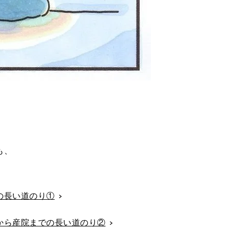
。
も、
の長い道のり①
から産院までの長い道のり②