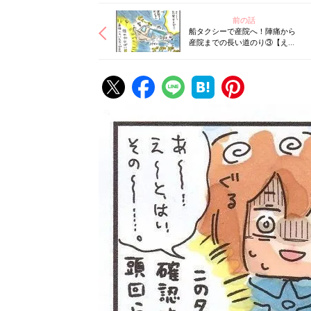
前の話
船タクシーで産院へ！陣痛から
産院までの長い道のり③【えら
いこっちゃ！妊娠生活#33】