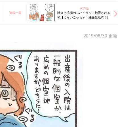
次の話
連載一覧
陣痛と浣腸のスパイラルに翻弄される
私【えらいこっちゃ！妊娠生活#35】
2019/08/30
更新