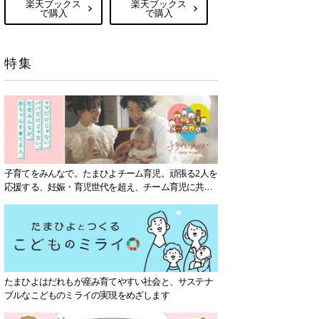
楽天ブックス
楽天ブックス
で購入
で購入
特集
子育てをみんなで。たまひよチーム育児。頑張る2人を
応援する、妊娠・育児世代を超え、チーム育児に共感
する社会を目指していきます。
たまひよはだれもが産み育てやすい社会と、サステナ
ブルなこどものミライの実現をめざします