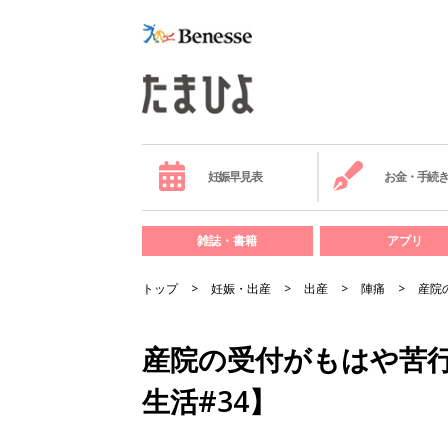
妊娠早見表
お金・手続
雑誌・書籍
アプリ
トップ
妊娠・出産
出産
陣痛
産院
産院の受付がもはや苦
生活#34】