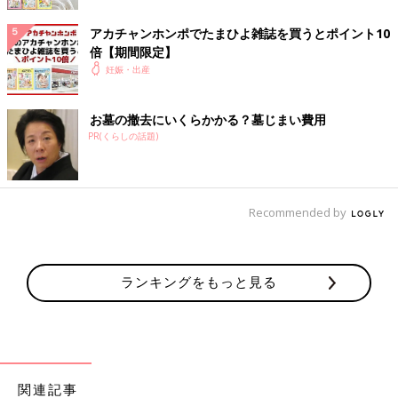
シムスの体位をとるときのサポートになるのが抱き枕。おなか・
アカチャンホンポでたまひよ雑誌を買うとポイント10
頭・脚の3点ホールドでシムスの体位がとりやすくなります。妊
倍【期間限定】
娠中は肌が敏感になるので、肌にやさしい素材であったり、心地
妊娠・出産
よく眠れるものを選びましょう。できるならば、清潔を保てるよ
うな、洗濯できるものがベスト。パパからママへのプレゼントに
お墓の撤去にいくらかかる？墓じまい費用
も最適♪
PR(くらしの話題)
※1 インナー・ベビー肌着・雑貨など旧シリーズも含めた2024年12月末までの累計
販売数実績。
Recommended by
※2「たまひよ赤ちゃんグッズ大賞2025」とは、たまひよ読者のママ・パパ2062名
による「実際に使ってよかった」と思う商品・サービスに関するアンケート調査の
結果をランキング形式で発表する企画です。（2024年8月-9月調査／WEBメディア
「たまひよ」掲載
ランキングをもっと見る
丸洗いで清潔！妊娠～授乳用お助け抱き枕
※記事内容でご紹介している投稿、リンク先は、削除される場合
があります。あらかじめご了承ください。
※記事の内容は記載当時の情報であり、現在と異なる場合があり
関連記事
ます。