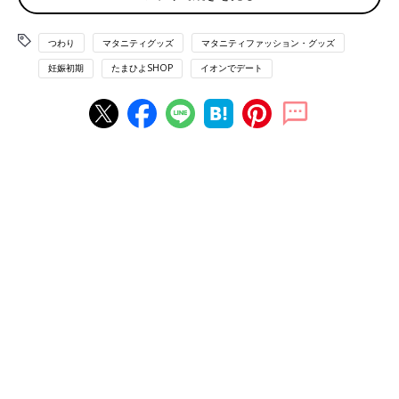
合は、ひと口サイズで食べられるおにぎりやサンドイッチ、クッ
キーやキャンディーなどを用意しておくのも安心です。
つわり
マタニティグッズ
マタニティファッション・グッズ
妊娠初期
たまひよSHOP
イオンでデート
つわり軽減法２ 食事以外の方法
自分のことだけを考える。家事は最低限でOK
つわりがつらい時期は、自分のことだけを考えてください。自分
のことを考えることが、おなかの赤ちゃんのためにもなります。
家事は最低限でよしとする。多少部屋が汚れてようがOK！「掃
除しないといけないけど、でも気持ちが悪い…」こんなときはや
らないと決めます。
好きなことを楽しんで
つわりのことで頭がいっぱいにならないように、趣味や好きなこ
とをして過ごしましょう。体調がいいときは、ちょっと外に出て
散歩をするなどして、リフレッシュを。