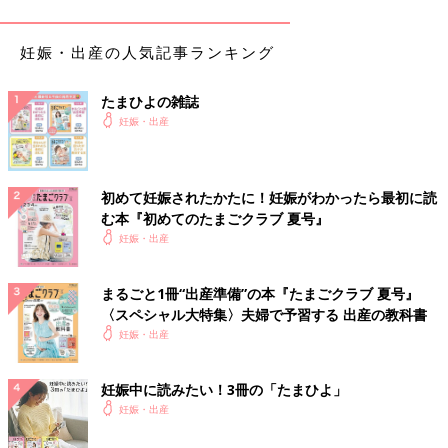
横になって休む習慣を
妊娠・出産の人気記事ランキング
いちばん大事なのは、「休めるときに休むこと」。まめに横にな
る習慣をつけてください。働いている人は、横になれる場所を確
たまひよの雑誌
保したり、つらいときは、上司に相談して休ませてもらいましょ
妊娠・出産
う。
つわり軽減法３ 妊婦におすすめの「シムスの体
位」
初めて妊娠されたかたに！妊娠がわかったら最初に読
む本『初めてのたまごクラブ 夏号』
妊娠・出産
おなかが大きくなってくると、息苦しくなってなかなか寝つけな
くなることもあるでしょう。そんなときは心臓のある左側を下に
して横向きになり、下の足を伸ばし、枕やクッションなどを挟ん
まるごと1冊“出産準備”の本『たまごクラブ 夏号』
〈スペシャル大特集〉夫婦で予習する 出産の教科書
で上の足を曲げます。これはシムスの体位と呼ばれ、おなかに負
妊娠・出産
担をかけずに横になれる姿勢です。寝るときだけでなく、リラッ
クスしたいとき、
陣痛
と陣痛の合間などにもこの姿勢をとると楽
になれます。
妊娠中に読みたい！3冊の「たまひよ」
妊娠・出産
抱き枕があると便利！