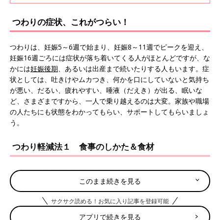
はなく、どちらも体験したり、時期や時間帯に
よって症状が変化することも！ それぞれ、つ
つわりの症状、これがつらい！
わりのタイプ別に、どんなものを食べるのがい
いのかなど、つわりをラクにする方法を産婦人
科医の長岡貞雄先生に伺いました。
つわりは、妊娠5～6週で始まり、妊娠8～11週でピークを迎え、
妊娠16週ごろには症状が落ち着いてくる人がほとんどですが、な
かには
妊娠後期
、あるいは出産まで続いたりする人もいます。症
状としては、吐きけやムカつき、何かを口にしていないと気持ち
が悪い、だるい、疲れやすい、唾液（だえき）が出る、眠いな
ど、さまざまですから、一人で乗り越えるのは大変。家族や職場
の人たちにも状態をわかってもらい、サポートしてもらいましょ
う。
つわり軽減法１ 食事のしかた＆食材
つわりで食事がうまくとれないときは、のどごしのいいものや、
このまま続きを見る
胃の負担を軽減する消化のいいものをとるといいでしょう。にお
いに敏感になった人は、温かいものより、においの立ちにくい冷
サクサク読める！お気に入り記事を登録可能
たいものをとってみて。柑橘系のフルーツや、炭酸水で口の中を
スッキリさせるのもいいでしょう。空腹時に気持ちが悪くなる場
アプリで続きを見る