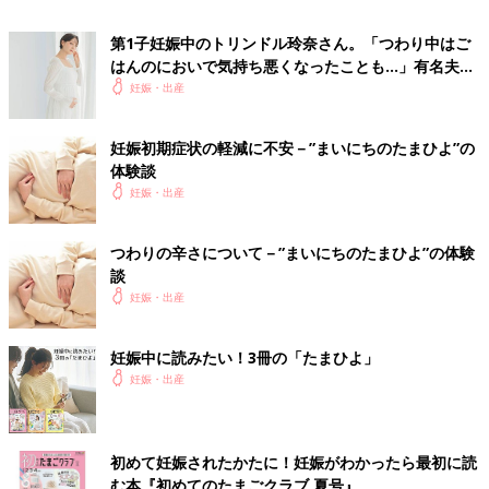
第1子妊娠中のトリンドル玲奈さん。「つわり中はご
（たまひよONLINE編集部）
はんのにおいで気持ち悪くなったことも…」有名夫婦
のYouTubeから学んだ夫がつわり中にしたことと
妊娠・出産
【医師監修】つわりが重症化。「妊娠悪
は？（たまひよ独占インタビュー後編）
阻」かどうかの判断基準は？ 予防法
は？ 入院したらどうなるの？
つわりは症状ですが、「妊娠悪阻（にんしんお
妊娠初期症状の軽減に不安－”まいにちのたまひよ”の
そ）」と診断されたら病気です。通常のつわり
体験談
の範囲を超えて、日常生活に支障をきたすほど
妊娠・出産
に重症化したときは、入院治療が必要です。も
しも「水も飲めない」ほどの吐きけが続き、尿
の回数や量が減ってしまったら、脱水症状に陥
つわりの辛さについて－”まいにちのたまひよ”の体験
る心配が。我慢しすぎないで医師に相談しまし
談
ょう。
妊娠・出産
妊娠中に読みたい！3冊の「たまひよ」
妊娠・出産
初めて妊娠されたかたに！妊娠がわかったら最初に読
む本『初めてのたまごクラブ 夏号』