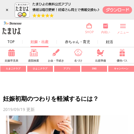
×
内祝い
SHOP
メニュー
TOP
妊娠・出産
赤ちゃん・育児
妊活
妊娠早見表
産院検索
お金・手続き
名づけ
出産準備
優待パス
たまごクラブ
ひよこクラブ
アプリ
SNS
キャンペーン
妊娠初期のつわりを軽減するには？
2019/09/19
更新