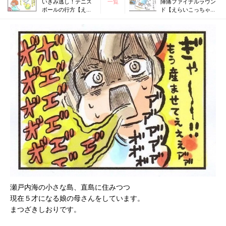
いきみ逃し！テニス
一覧
陣痛ファイナルラウン
ボールの行方【えら
ド【えらいこっちゃ！
いこっちゃ！妊娠生
妊娠生活#38】
活#36】
瀬戸内海の小さな島、直島に住みつつ
現在５才になる娘の母さんをしています。
まつざきしおりです。