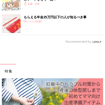
「レトロのしおり」
妊娠・出産
◆コミックエッセイ
「直島古民家シェア暮らし」(KADOKAWA)
もらえる年金25万円以下の人が知るべき事
「
3才
児みーたんは容赦しない」(KADOKAWA）
PR(くらしの話題)
発売中♪
前の話
次の話
Recommended by
いきみ逃し！テニス
一覧
陣痛ファイナルラウン
ボールの行方【えら
ド【えらいこっちゃ！
いこっちゃ！妊娠生
妊娠生活#38】
活#36】
特集