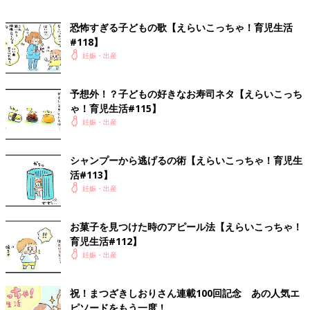
お陰で喉はカッスカス。
恐怖すぎる子どもの歌【えらいこっちゃ！育児生活
最終的には叫ぶ力も尽き、さらなる進化を遂げるのでした。
#118】
妊娠・出産
私の最終形態やいかに…！？
次回へ続きます。
予想外！？子どもの好きなお寿司ネタ【えらいこっち
ゃ！育児生活#115】
ではでは！また
妊娠・出産
あ"あ"あ"お"お"お"お"オ"オ"オ"ォ"ォ"ォ"ォ"！！！！
→「えらいこっちゃ！妊娠生活」今までのお話はこちら
シャンプーから逃げるの術【えらいこっちゃ！育児生
【まつざきしおり】
活#113】
瀬戸内海の小さな島、直島に移住。
妊娠・出産
現在は漫画を描きながら、５才の娘みーたんを子育て中。
インスタグラム
にて、そんな娘とのゆるい日々を漫画で公開中。
お菓子を見つけた時のアピール法【えらいこっちゃ！
育児生活#112】
◆島暮らし漫画ブログ
妊娠・出産
「なおしまぐらし＝瀬戸内海のちいさな島移住まんが＝」
祝！まつざきしおりさん連載100回記念 あの人気エ
◆趣味に走りまくった、オツなものを紹介する漫画ブログ
ピソードをもう一度！