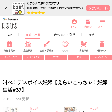
×
内祝い
SHOP
メニュー
TOP
妊娠・出産
赤ちゃん・育児
妊活
妊娠早見表
産院検索
お金・手続き
名づけ
出産準備
優待パス
たまごクラブ
ひよこクラブ
アプリ
SNS
キャンペーン
叫べ！デスボイス妊婦【えらいこっちゃ！妊娠
生活#37】
2019/09/20
更新
前の話
次の話