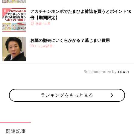
なるべく声を出さないようにしつつ、とめどなく押し寄せる陣痛
の波と闘っていたのですが、
アカチャンホンポでたまひよ雑誌を買うとポイント10
助産師さんから、「痛かったら叫んでもいいわよ。」と言われた
倍【期間限定】
ので、めいっぱい叫んだところ…。
妊娠・出産
轟く（とどろく）猛獣のよう…
お墓の撤去にいくらかかる？墓じまい費用
というより、
PR(くらしの話題)
デスメタルバンドのボーカルみたいになっていました。
（もしくはジャイアンのボエー声）
「へえぇ…私ってこんな声出るんやな。」と自分でも若干引きな
Recommended by
がら、
野太い重低音ボイスで、ひたすら叫び続けました。
ランキングをもっと見る
当の本人ですら自身の新たな一面にびっくりしていたので、
夫はさらに衝撃だったそうです。
魂を込めて叫びすぎて、うっかり口から子どもが産まれるのでは
と…。
（いや、怖い怖い。）
関連記事