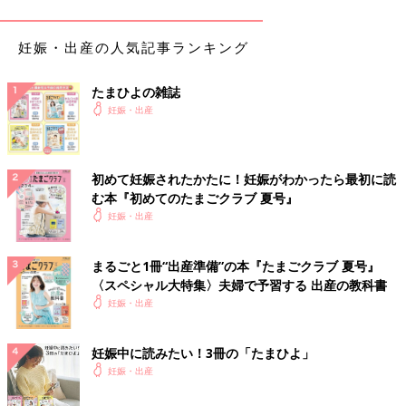
妊娠・出産の人気記事ランキング
たまひよの雑誌
妊娠・出産
初めて妊娠されたかたに！妊娠がわかったら最初に読
む本『初めてのたまごクラブ 夏号』
妊娠・出産
まるごと1冊“出産準備”の本『たまごクラブ 夏号』
〈スペシャル大特集〉夫婦で予習する 出産の教科書
妊娠・出産
妊娠中に読みたい！3冊の「たまひよ」
妊娠・出産