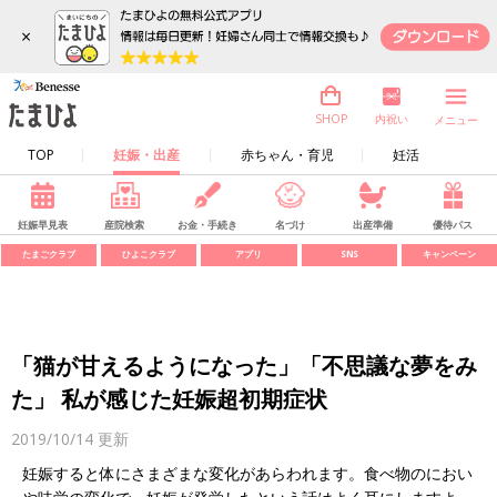
×
内祝い
SHOP
メニュー
TOP
妊娠・出産
赤ちゃん・育児
妊活
妊娠早見表
産院検索
お金・手続き
名づけ
出産準備
優待パス
たまごクラブ
ひよこクラブ
アプリ
SNS
キャンペーン
「猫が甘えるようになった」「不思議な夢をみ
た」 私が感じた妊娠超初期症状
2019/10/14
更新
妊娠すると体にさまざまな変化があらわれます。食べ物のにおい