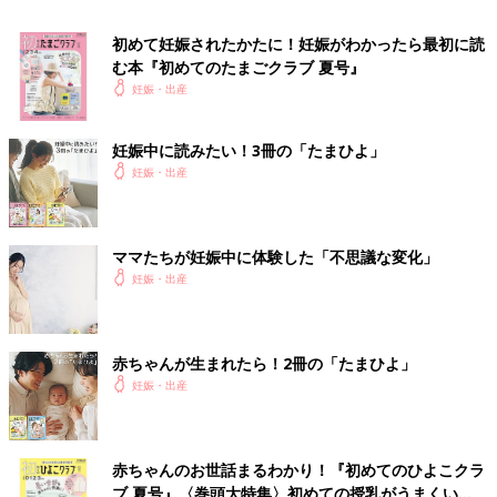
「朝、食パンにハムのせてマヨネーズをかけて食べたんです。そ
れがおいしくなくて、残しました。もしやと思って、数日後の生
初めて妊娠されたかたに！妊娠がわかったら最初に読
理予定日に検査薬で確認したら陽性でした」
む本『初めてのたまごクラブ 夏号』
妊娠・出産
無性に家の片付けをしたくなった
妊娠中に読みたい！3冊の「たまひよ」
「息子を妊娠したときは、ちょうど着床した時期くらいに、とに
妊娠・出産
かく家の片付けをしたくなって、ひたすら片付けをしていた記憶
があります。妊娠がわかったあとにネットで見ると、巣作り本能
みたいなことが書かれていて、そうだったのかな？という感じで
ママたちが妊娠中に体験した「不思議な変化」
す」
妊娠・出産
行為後になんとなく
赤ちゃんが生まれたら！2冊の「たまひよ」
「上の子の時も、下の子の時も、夫と行為の後『あ、もしかし
妊娠・出産
て』というカンがありました。上の子のときは、その後赤ちゃん
を抱いてる夢もみました。それで、検査薬を使えるようになって
すぐに確認したら的中でした。2回とも妊娠5週目で
産婦人科
に行
きました」
赤ちゃんのお世話まるわかり！『初めてのひよこクラ
ブ 夏号』〈巻頭大特集〉初めての授乳がうまくい