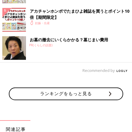
「着床痛があったので、4週目前に気づきました。下腹部が歩く
アカチャンホンポでたまひよ雑誌を買うとポイント10
たびにズキズキして、ふだんPMSで張るはずの胸がペッタンコの
倍【期間限定】
まま（笑）。その直前にかわいい男の子が腕の中に飛び込んで来
妊娠・出産
る夢をみました。だから『あ、男の子妊娠したわぁ』と。予想通
り可愛い男の子が産まれました」
お墓の撤去にいくらかかる？墓じまい費用
PR(くらしの話題)
3人とも超初期でわかりました
「1人目は生理予定日に分かりました｡ 絶対生理が来ない気がす
Recommended by
る！と思っていたら、検査薬で本当に反応がでました｡2人目は上
の子が『ポンポンにちゃーちゃん居るの！』と不思議な言動が多
く､冗談半分で検査をしたら妊娠反応が。生理予定日の5日前でし
た｡3人目は2人目がまだ生後5ヶ月でした。生理予定日10日前、
ランキングをもっと見る
なんかムカムカ気持ち悪いと思っていたら､本当に妊娠していま
した」
朝食がまずくて残した
関連記事