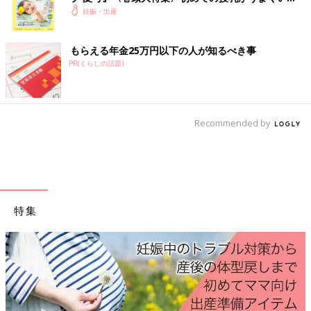
つわりのような症状や、カラダの異変で気づいたという人もいる
く！ おっぱい・ミルクの基本と夏のトラブル 解決テ
妊娠・出産
ようですね。また、意外にも「夢に出てきた」や「子どもの発言
ク
や様子でわかった」などスピリチュアルな体験をしている人もた
くさんいらっしゃいました。もちろん、まったく妊娠の兆候がな
もらえる年金25万円以下の人が知るべき事
PR(くらしの話題)
かったという人もいますし、個人差もあるので、断定することは
できませんが、赤ちゃんの存在を意識し始めた貴重な瞬間です
ね。
（文・清川優美）
Recommended by
■文中のコメントは『ウィメンズパーク』の投稿を再編集したも
のです。
特集