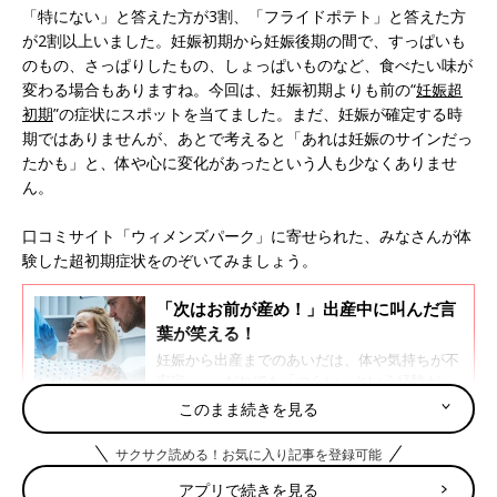
「特にない」と答えた方が3割、「フライドポテト」と答えた方
が2割以上いました。妊娠初期から妊娠後期の間で、すっぱいも
のもの、さっぱりしたもの、しょっぱいものなど、食べたい味が
変わる場合もありますね。今回は、妊娠初期よりも前の“
妊娠超
初期
”の症状にスポットを当てました。まだ、妊娠が確定する時
期ではありませんが、あとで考えると「あれは妊娠のサインだっ
たかも」と、体や心に変化があったという人も少なくありませ
ん。
口コミサイト「ウィメンズパーク」に寄せられた、みなさんが体
験した超初期症状をのぞいてみましょう。
「次はお前が産め！」出産中に叫んだ言
葉が笑える！
妊娠から出産までのあいだは、体や気持ちが不
安定……。だれでも「つらい」という経験があ
ると思います。出産のときあまりの痛みに、思
このまま続きを見る
いがけず何かを叫んでしまったという話はよく
聞きますよね。周りに聞くと、もはや記憶にな
サクサク読める！お気に入り記事を登録可能
動悸＆乳首がヒリヒリ
い言葉を叫んでいることも……。今回は、先輩
ママたちが出産中に叫んだちょっと笑える名言
アプリで続きを見る