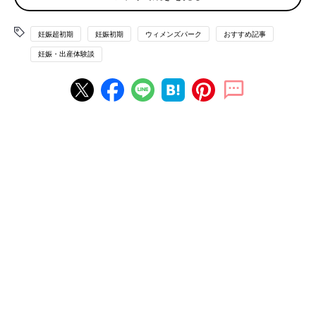
をお届けします！
「動悸と乳首がヒリヒリしました。そんなこと初めてだったので
『これは妊娠してるな～』と思い、フライングで検査してみたと
妊娠超初期
妊娠初期
ウィメンズパーク
おすすめ記事
ころ、陽性でした」
妊娠・出産体験談
眠気＆猫がべったり
「いつもより眠気がすごかったのと、飼っていた猫がいつもは夫
になついているのに、私にべったりになりました！」
子どもがいつもより情緒不安定に
「1人目はなぜか食欲が増して増して増して…、友だちが驚くほ
どでした。妊娠スタート時の体重がよく分からないほど、食べて
いました。2人目のときは1人目が、3人目のときは2人目がいつ
もより異常に甘えたになったり、泣いたり、情緒不安定になって
ました。子どもは何か感じるものがあったのかもしれません」
下腹部がチクチク…