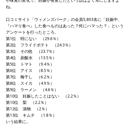
や味覚の変化で、妊娠が発覚したという話はよく耳にしますよ
ね。
口コミサイト「ウィメンズパーク」の会員5,803名に「妊娠中、
『ハマり食べ』した食べものはあった？何にハマった？」という
アンケートを行ったところ、
第1位 特にない （29.6％）
第2位 フライドポテト （24.3％）
第3位 その他 （23.7％）
第4位 炭酸水 （13.5％）
第5位 トマト （9.4％）
第6位 アイス （8.5％）
第7位 梅干し （6.2％）
第8位 スイカ （4.9％）
第9位 ラーメン （4.6％）
第10位 妊娠したことはない （2.2％）
第10位 梨 （2.2％）
第12位 漬物 （2％）
第13位 キムチ （1.8％）
いう結果に。