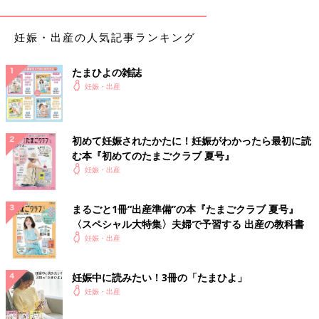
「なんとなく、下腹部があたたかくてチクチクしていました。
『あ、たぶんいるな』って感じていました。あとは、体温が高か
妊娠・出産の人気記事ランキング
った気がします。平熱がもともと低いので、だるいなぁと思って
いました」
たまひよの雑誌
妊娠・出産
風邪の症状
「風邪の症状が出ました。微熱やだるさ、鼻水などです」
初めて妊娠されたかたに！妊娠がわかったら最初に読
む本『初めてのたまごクラブ 夏号』
赤ちゃんの泣き声で起床
妊娠・出産
「3人出産していますが、3人目が思いもしなかった妊娠で、その
まるごと1冊“出産準備”の本『たまごクラブ 夏号』
妊娠がわかる前の出来事。朝、赤ちゃんの泣き声で目が覚めたと
〈スペシャル大特集〉夫婦で予習する 出産の教科書
いう不思議な体験しました。自分の中から聞こえてくるような…
妊娠・出産
あたたかい感じがあってそのときに『もしかして…』と思うよう
になり、しばらくして妊娠していることがわかりました」
妊娠中に読みたい！3冊の「たまひよ」
妊娠・出産
着床痛＆男の子が飛び込んでくる夢