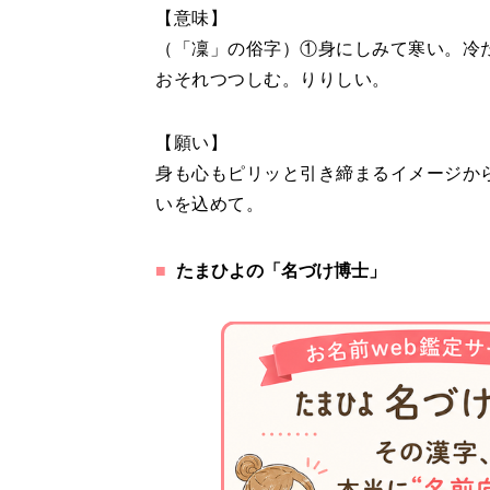
【意味】
（「凜」の俗字）①身にしみて寒い。冷
おそれつつしむ。りりしい。
【願い】
身も心もピリッと引き締まるイメージか
いを込めて。
たまひよの「名づけ博士」