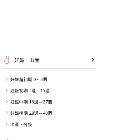
妊娠・出産
妊娠超初期 0～3週
妊娠初期 4週～15週
妊娠中期 16週～27週
妊娠後期 28週～40週
出産・分娩