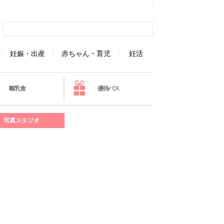
妊娠・出産
赤ちゃん・育児
妊活
離乳食
優待パス
写真スタジオ