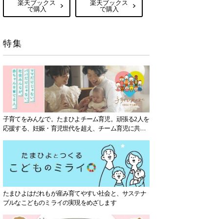
楽天ブックス
楽天ブックス
で購入
で購入
特集
子育てをみんなで。たまひよチーム育児。頑張る2人を
応援する、妊娠・育児世代を超え、チーム育児に共感
する社会を目指していきます。
たまひよはだれもが産み育てやすい社会と、サステナ
ブルなこどものミライの実現をめざします