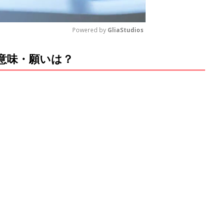
Powered by 
GliaStudios
意味・願いは？
M
u
t
e