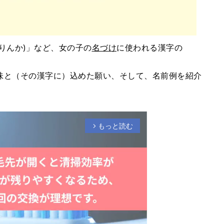
りんか)」など、女の子の
名づけ
に使われる漢字の
味と（その漢字に）込めた願い、そして、名前例を紹介
もっと読む
arrow_forward_ios