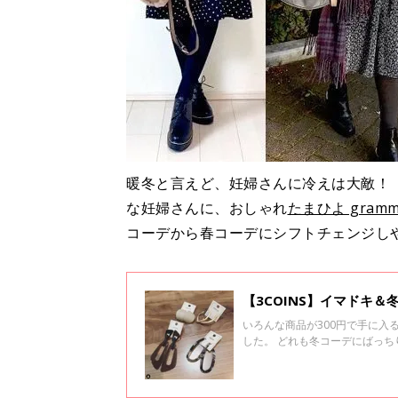
暖冬と言えど、妊婦さんに冷えは大敵！
な妊婦さんに、おしゃれ
たまひよ gramm
コーデから春コーデにシフトチェンジし
【3COINS】イマドキ
いろんな商品が300円で手に入
した。 どれも冬コーデにばっ
なしですよ♪ ぜひ最後までご覧