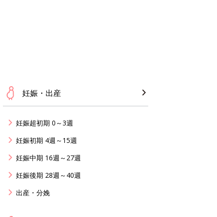
妊娠・出産
妊娠超初期 0～3週
妊娠初期 4週～15週
妊娠中期 16週～27週
妊娠後期 28週～40週
出産・分娩