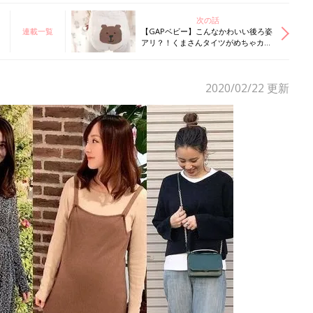
次の話
連載一覧
【GAPベビー】こんなかわいい後ろ姿
アリ？！くまさんタイツがめちゃカワ
♪
2020/02/22
更新