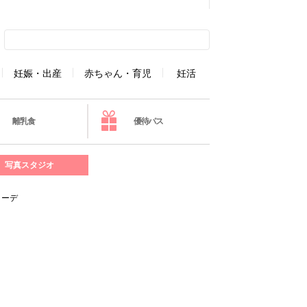
妊娠・出産
赤ちゃん・育児
妊活
離乳食
優待パス
写真スタジオ
コーデ