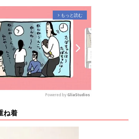
もっと読む
arrow_forward_ios
Powered by 
GliaStudios
重ね着
M
u
t
e