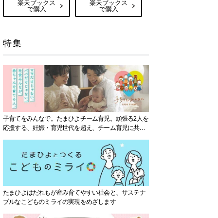
楽天ブックス
楽天ブックス
で購入
で購入
特集
子育てをみんなで。たまひよチーム育児。頑張る2人を
応援する、妊娠・育児世代を超え、チーム育児に共感
する社会を目指していきます。
たまひよはだれもが産み育てやすい社会と、サステナ
ブルなこどものミライの実現をめざします