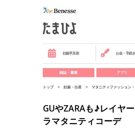
妊娠早見表
お金・手続
雑誌・書籍
アプリ
トップ
妊娠・出産
マタニティファッション・
GUやZARAも♪レイ
ラマタニティコーデ