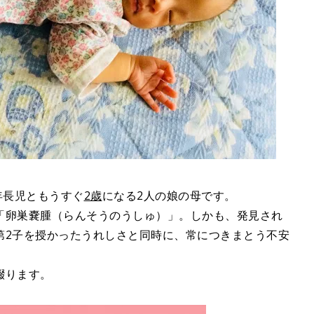
年長児ともうすぐ
2歳
になる2人の娘の母です。
「卵巣嚢腫（らんそうのうしゅ）」。しかも、発見され
第2子を授かったうれしさと同時に、常につきまとう不安
綴ります。