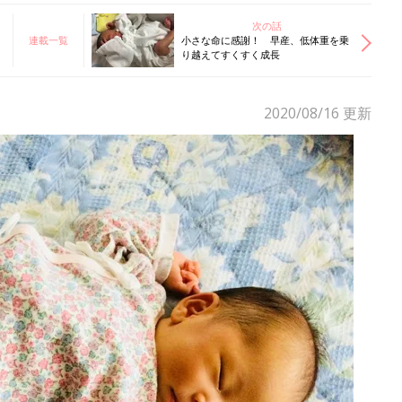
次の話
連載一覧
小さな命に感謝！ 早産、低体重を乗
り越えてすくすく成長
2020/08/16
更新