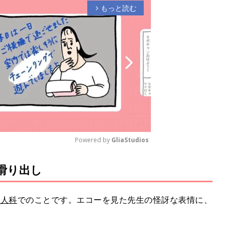
もっと読む
arrow_forward_ios
Powered by 
GliaStudios
の滑り出し
M
u
t
婦人科
でのことです。エコーを見た先生の怪訝な表情に、
e