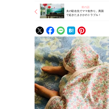
前の話
夫の駐在先でママ友作り。異国
で起きたまさかのトラブル！