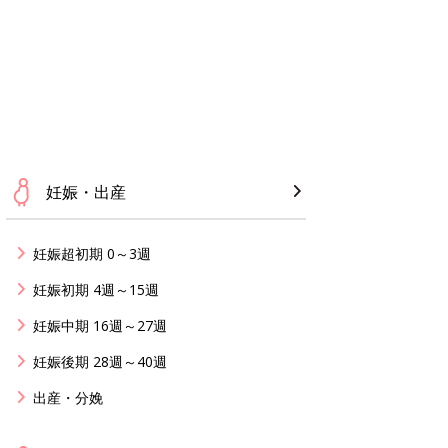
妊娠・出産
妊娠超初期 0～3週
妊娠初期 4週～15週
妊娠中期 16週～27週
妊娠後期 28週～40週
出産・分娩