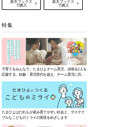
楽天ブックス
楽天ブックス
で購入
で購入
特集
子育てをみんなで。たまひよチーム育児。頑張る2人を
応援する、妊娠・育児世代を超え、チーム育児に共感
する社会を目指していきます。
たまひよはだれもが産み育てやすい社会と、サステナ
ブルなこどものミライの実現をめざします