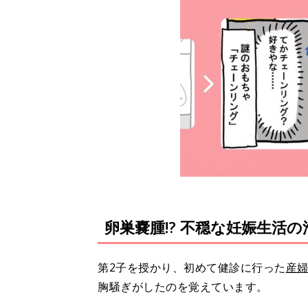
卵巣嚢腫!? 不穏な妊娠生活
第2子を授かり、初めて健診に行った
産
胸騒ぎがしたのを覚えています。