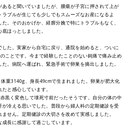
があると聞いていましたが、腫瘍が子宮に押されて上が
トラブルが生じても少しでもスムーズなお産になるよ
した。そのおかげか、経膣分娩で特にトラブルもなく、
心底ほっとしました。
でした。実家から自宅に戻り、通院を始めると、ついに
月のことです。今まで経験したことのない鈍痛で痛み止め
した。病院へ運ばれ、緊急手術で卵巣を摘出しました。
体重3140g、身長49cmで生まれました。卵巣が肥大化
れたと感心しています。
、赤黒く変色して壊死寸前だったそうです。自分の体の中
肝が冷える思いでした。普段から婦人科の定期健診を受
れません。定期健診の大切さを改めて実感しました。
な成長に感謝して過ごしています。