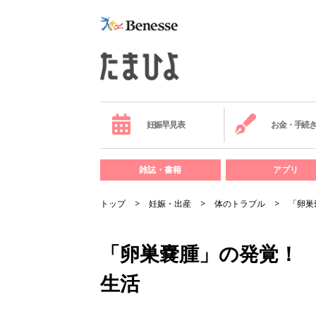
妊娠早見表
お金・手続
雑誌・書籍
アプリ
トップ
妊娠・出産
体のトラブル
「卵巣
「卵巣嚢腫」の発覚！
生活