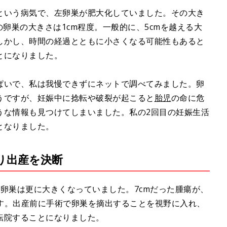
という病気で、左卵巣が肥大化していました。その大き
の卵巣の大きさは1cm程度。一般的に、5cmを越える大
しかし、時間の経過とともに小さくなる可能性もあると
とになりました。
ぱいで、私は我慢できずにネットで調べてみました。卵
うですが、妊娠中に捻転や破裂が起こると
胎児
の命に危
うな情報も見つけてしまいました。私の2回目の妊娠生活
となりました。
り出産を決断
卵巣は更に大きくなっていました。7cmだった腫瘍が、
です。出産前に手術で卵巣を摘出することを視野に入れ、
転院することになりました。