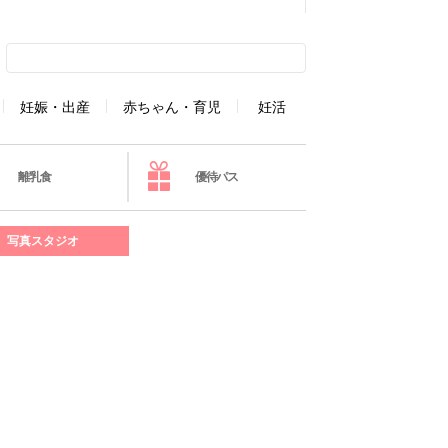
妊娠・出産
赤ちゃん・育児
妊活
離乳食
優待パス
写真スタジオ