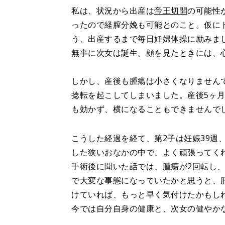
私は、状況から出産は
帝王切開
の可能性
ったので経膣分娩も可能とのこと。仮に
う、出産するまで毎日妊婦体操に励みま
無事に次女は誕生。顔を見たときには、
しかし、産後も腫瘍は小さくなりません
捻転を起こしてしまいました。産後5ヶ
も効かず、横になることもできませんで
こうした経過を経て、第2子は妊娠39週、
した狭いおなかの中で、よく頑張ってく
手術後に聞いた話では、腫瘍が2回転し
で大変な事態になっていたかと思うと、
けていれば、もっと早く気付けたかもし
今では自分自身の健康と、次女の健やか