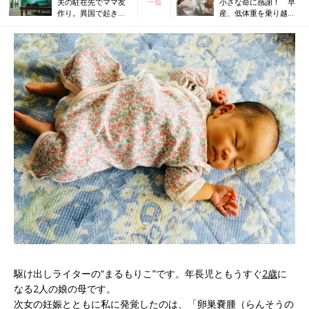
夫の駐在先でママ友
一覧
小さな命に感謝！ 早
作り。異国で起きた
産、低体重を乗り越え
まさかのトラブル！
てすくすく成長
駆け出しライターの“まるもりこ”です。年長児ともうすぐ
2歳
に
なる2人の娘の母です。
次女の妊娠とともに私に発覚したのは、「卵巣嚢腫（らんそうの