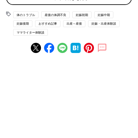
多いそうですが、妊娠中に捻転や破裂が起こると
胎児
の命に危険
が及ぶ可能性があると、ゾッとするような情報も見つけてしまい
体のトラブル
産後の体調不良
妊娠初期
妊娠中期
ました。私の2回目の妊娠生活は、病気の不安に怯えながらのス
妊娠後期
おすすめ記事
出産～産後
妊娠・出産体験談
タートとなりました。
ママライター体験談
更に肥大化…。そして、里帰り出産を決断
4ヶ月の健診で再び確認したところ、私の卵巣は更に大きくなっ
ていました。7cmだった腫瘍が、1ヶ月の間に13cmほどになって
いたのです。出産前に手術で卵巣を摘出することを視野に入れ、
紹介状をもらって総合病院の産婦人科に転院することになりまし
た。
しばらくはそこで受診をしていましたが、出産の際のリスクや上
の子（当時3歳）のお世話も心配でした。悩んだ結果、遠方にあ
る実家へ
里帰り出産
することを決断しました。妊娠７ヶ月の時
で、手術で卵巣を摘出できる時期は既に過ぎてしまっていまし
た。