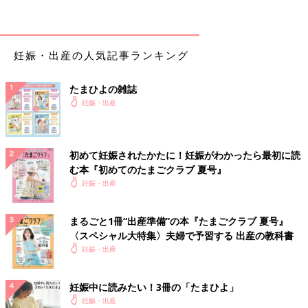
転院先の病院も決めずに実家へ向かってしまったため、到着して
すぐ、緊急事態に対応できる病院を選び、お願いすることにしま
した。担当の先生は腫瘍の大きさに驚いていたようですが、卵巣
嚢腫を抱えての出産自体は珍しくはないことを説明してくれまし
妊娠・出産の人気記事ランキング
た。しかし、腫瘍は変わらず13cm前後でした。
たまひよの雑誌
不安の中で出産。しかし、腫瘍はそのまま…？
妊娠・出産
先生のアドバイスで一時は安心しますが、夜になると不安がよみ
がえります。「なぜ私が？」という思いが私の頭の中でぐるぐる
初めて妊娠されたかたに！妊娠がわかったら最初に読
と回っていました。痛みや違和感はありませんでしたが、腫瘍が
む本『初めてのたまごクラブ 夏号』
腸を圧迫してひどい便秘になっていました。
妊娠・出産
私は、状況から出産は
帝王切開
の可能性があると聞いていました
が、腫瘍が子宮に押されて上がったので経膣分娩も可能とのこ
まるごと1冊“出産準備”の本『たまごクラブ 夏号』
と。仮にトラブルが生じても少しでもスムーズなお産になるよ
〈スペシャル大特集〉夫婦で予習する 出産の教科書
う、出産するまで毎日妊婦体操に励みました。そのおかげか、経
妊娠・出産
膣分娩で特にトラブルもなく、無事に次女は誕生。顔を見たとき
には、心底ほっとしました。
妊娠中に読みたい！3冊の「たまひよ」
妊娠・出産