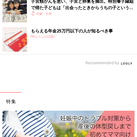
子宮頸がんを患い、子宮と卵巣を摘出。特別養子縁組
で得た子どもは「出会ったときからうちの子という感
じがした」【体験談】
妊娠・出産
もらえる年金25万円以下の人が知るべき事
PR(くらしの話題)
Recommended by
特集