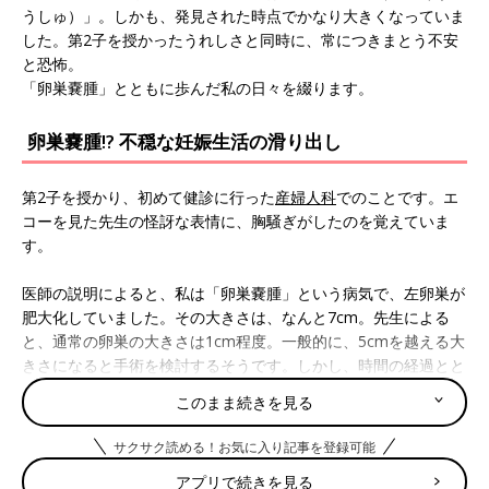
うしゅ）」。しかも、発見された時点でかなり大きくなっていま
した。第2子を授かったうれしさと同時に、常につきまとう不安
と恐怖。
「卵巣嚢腫」とともに歩んだ私の日々を綴ります。
卵巣嚢腫!? 不穏な妊娠生活の滑り出し
第2子を授かり、初めて健診に行った
産婦人科
でのことです。エ
コーを見た先生の怪訝な表情に、胸騒ぎがしたのを覚えていま
す。
医師の説明によると、私は「卵巣嚢腫」という病気で、左卵巣が
肥大化していました。その大きさは、なんと7cm。先生による
と、通常の卵巣の大きさは1cm程度。一般的に、5cmを越える大
きさになると手術を検討するそうです。しかし、時間の経過とと
もに小さくなる可能性もあるというので、次の健診まで経過観察
このまま続きを見る
することになりました。
サクサク読める！お気に入り記事を登録可能
予想もしていなかった告知に不安がいっぱいで、私は我慢できず
アプリで続きを見る
にネットで調べてみました。卵巣嚢腫の中身は良性であることが