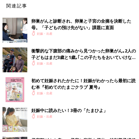
のお洒落はお構いなしで、娘たちの服のコーディネートを考える
関連記事
のを楽しんでいます。
※この記事は個人の体験記です。記事に掲載の画像はイメージで
卵巣がんと診断され、卵巣と子宮の全摘を決断した
母。「子どもの預け先がない」課題に直面
す。
妊娠・出産
前の話
次の話
夫の駐在先でママ友
一覧
小さな命に感謝！ 早
衝撃的な下腹部の痛みから見つかった卵巣がん｡2人の
作り。異国で起きた
産、低体重を乗り越え
子どもはまだ3歳と1歳｡｢この子たちをおいていけな
まさかのトラブル！
てすくすく成長
い｣母の想い【体験談】
妊娠・出産
初めて妊娠されたかたに！妊娠がわかったら最初に読
む本『初めてのたまごクラブ 夏号』
妊娠・出産
妊娠中に読みたい！3冊の「たまひよ」
妊娠・出産