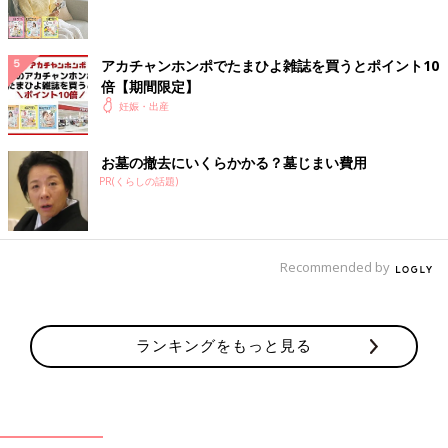
しかし、産後も腫瘍は小さくなりませんでした。実家から自宅に
戻り、通院を始めると、ついに捻転を起こしてしまいました。産
後5ヶ月のことです。今まで経験したことのない鈍痛で痛み止め
アカチャンホンポでたまひよ雑誌を買うとポイント10
も効かず、横になることもできませんでした。病院へ運ばれ、緊
倍【期間限定】
急手術で卵巣を摘出しました。
妊娠・出産
こうした経過を経て、第2子は妊娠39週、体重3140g、身長49cm
で生まれました。卵巣が肥大化した狭いおなかの中で、よく頑張
お墓の撤去にいくらかかる？墓じまい費用
ってくれたと感心しています。
PR(くらしの話題)
手術後に聞いた話では、腫瘍が2回転し、赤黒く変色して壊死寸
前だったそうです。自分の体の中で大変な事態になっていたかと
思うと、肝が冷える思いでした。普段から婦人科の定期健診を受
けていれば、もっと早く気付けたかもしれません。定期健診の大
Recommended by
切さを改めて実感しました。
今では自分自身の健康と、次女の健やかな成長に感謝して過ごし
ています。
ランキングをもっと見る
■その他のママライター体験談はこちら
［まるもりこ＊プロフィール］
好奇心旺盛な元自衛官です。夫と2人の娘の4人家族。在宅ワーク
をしながら、育児に家事に遊びに、毎日大忙しです。最近は自分