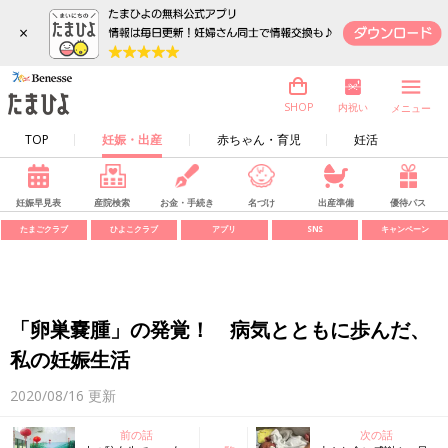
×
内祝い
SHOP
メニュー
TOP
妊娠・出産
赤ちゃん・育児
妊活
妊娠早見表
産院検索
お金・手続き
名づけ
出産準備
優待パス
たまごクラブ
ひよこクラブ
アプリ
SNS
キャンペーン
「卵巣嚢腫」の発覚！ 病気とともに歩んだ、
私の妊娠生活
2020/08/16
更新
前の話
次の話