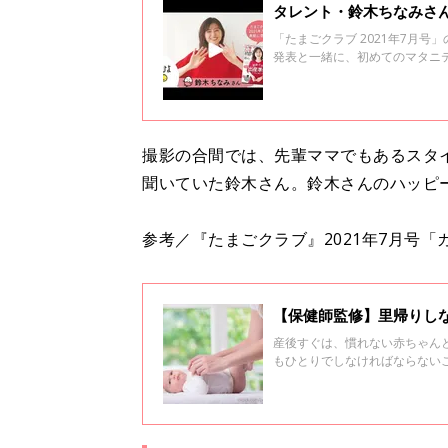
タレント・鈴木ちなみさん
「たまごクラブ 2021年7月
発表と一緒に、初めてのマタニ
クしてくださいね！
撮影の合間では、先輩ママでもあるスタ
聞いていた鈴木さん。鈴木さんのハッピ
参考／『たまごクラブ』2021年7月号
【保健師監修】里帰りしな
産後すぐは、慣れない赤ちゃん
もひとりでしなければならない
スをご紹介します！ぜひ妊娠中