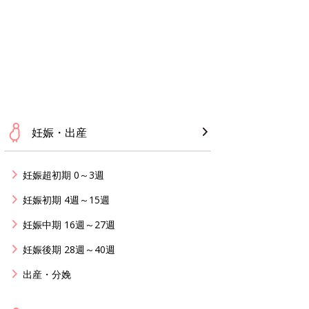
妊娠・出産
妊娠超初期 0～3週
妊娠初期 4週～15週
妊娠中期 16週～27週
妊娠後期 28週～40週
出産・分娩