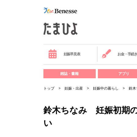
妊娠早見表
お金・手続
雑誌・書籍
アプリ
トップ
妊娠・出産
妊娠中の暮らし
鈴木
鈴木ちなみ 妊娠初期
い