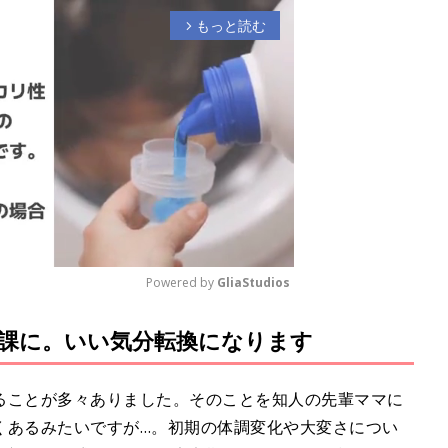
もっと読む
arrow_forward_ios
Powered by 
GliaStudios
課に。いい気分転換になります
M
u
t
ることが多々ありました。そのことを知人の先輩ママに
e
くあるみたいですが…。初期の体調変化や大変さについ