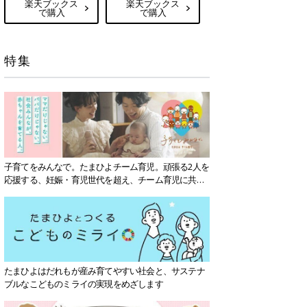
楽天ブックス
楽天ブックス
で購入
で購入
特集
子育てをみんなで。たまひよチーム育児。頑張る2人を
応援する、妊娠・育児世代を超え、チーム育児に共感
する社会を目指していきます。
たまひよはだれもが産み育てやすい社会と、サステナ
ブルなこどものミライの実現をめざします