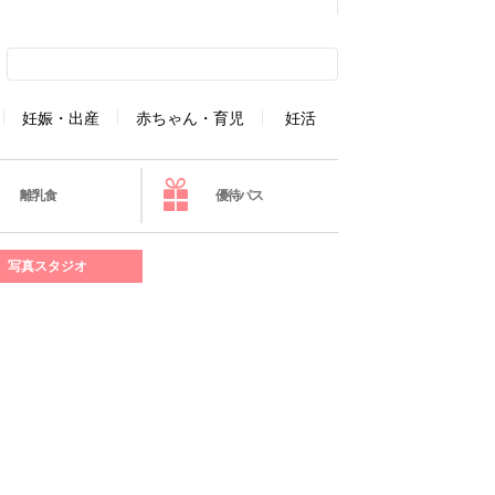
妊娠・出産
赤ちゃん・育児
妊活
離乳食
優待パス
写真スタジオ