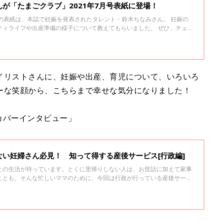
が「たまごクラブ」2021年7月号表紙に登場！
号」の表紙は、本誌で妊娠を発表されたタレント・鈴木ちなみさん。 妊娠の
ティライフや出産準備の様子について教えてもらいました。 ぜひ、チェッ
イリストさんに、妊娠や出産、育児について、いろいろ
ーな笑顔から、こちらまで幸せな気分になりました！
「カバーインタビュー」
い妊婦さん必見！ 知って得する産後サービス[行政編]
との生活が待っています。とくに里帰りしない人は、お世話に加えて家事
ことも。そんな忙しいママのために、今回は行政が行っている産後サービ
にチェックしておきましょう。