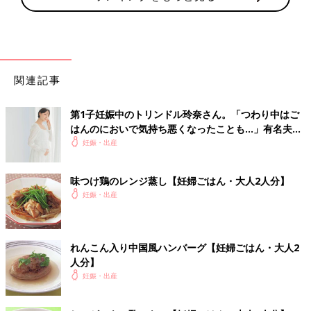
関連記事
第1子妊娠中のトリンドル玲奈さん。「つわり中はご
はんのにおいで気持ち悪くなったことも…」有名夫婦
のYouTubeから学んだ夫がつわり中にしたことと
妊娠・出産
は？（たまひよ独占インタビュー後編）
味つけ鶏のレンジ蒸し【妊婦ごはん・大人2人分】
妊娠・出産
れんこん入り中国風ハンバーグ【妊婦ごはん・大人2
人分】
妊娠・出産