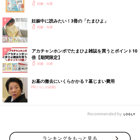
妊娠・出産
妊娠中に読みたい！3冊の「たまひよ」
妊娠・出産
アカチャンホンポでたまひよ雑誌を買うとポイント10
倍【期間限定】
妊娠・出産
お墓の撤去にいくらかかる？墓じまい費用
PR(くらしの話題)
Recommended by
ランキングをもっと見る