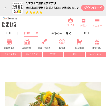
×
内祝い
SHOP
メニュー
TOP
妊娠・出産
赤ちゃん・育児
妊活
妊娠早見表
産院検索
お金・手続き
名づけ
出産準備
優待パス
たまごクラブ
ひよこクラブ
アプリ
SNS
キャンペーン