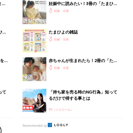
まご
妊娠中に読みたい！3冊の「たまひ
集〉
よ」
妊娠・出産
ひ
たまひよの雑誌
妊娠・出産
を買
赤ちゃんが生まれたら！2冊の「たま
ひよ」
妊娠・出産
って
「持ち家を売る時のNG行為」知って
るだけで得する事とは
PR（イエウール）
Recommended by