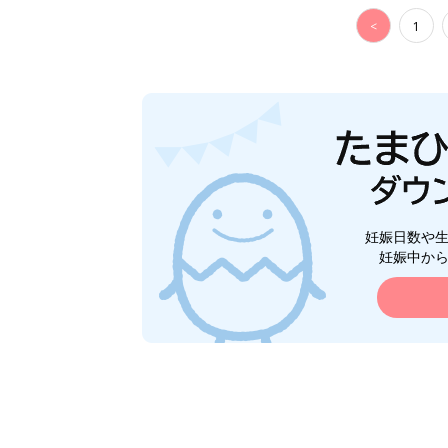
<
1
妊娠日数や
妊娠中か