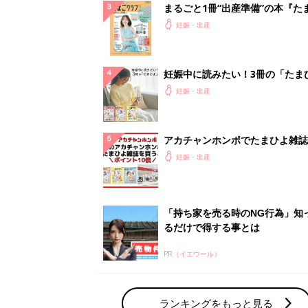
まるごと1冊“出産準備”の本『た
クラブ 夏号』〈スペシャル大特
妊娠・出産
夫婦で予習する 出産の教科書
妊娠中に読みたい！3冊の「たま
よ」
妊娠・出産
アカチャンホンポでたまひよ雑誌
うとポイント10倍【期間限定】
妊娠・出産
「持ち家を売る時のNG行為」知
るだけで得する事とは
PR（イエウール）
ランキングをもっと見る