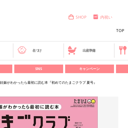
SHOP
内祝い
TOP
き
名づけ
出産準備
SNS
キャンペーン
妊娠がわかったら最初に読む本『初めてのたまごクラブ 夏号』