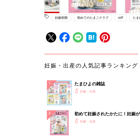
妊娠初期
初めてのたまごクラブ
coff
たま
妊娠・出産の人気記事ランキング
たまひよの雑誌
妊娠・出産
初めて妊娠されたかたに！妊娠が
ったら最初に読む本『初めてのた
妊娠・出産
クラブ 夏号』