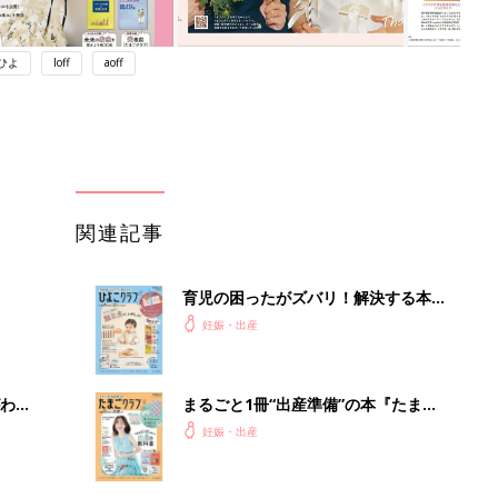
ひよ
loff
aoff
関連記事
育児の困ったがズバリ！解決する本
『ひよこクラブ 秋号』 4カ月～2才
妊娠・出産
になるまで、育児に役立つ情報がいっ
ぱい！
わか
まるごと1冊“出産準備”の本『たまご
まご
クラブ 夏号』〈スペシャル大特集〉
妊娠・出産
夫婦で予習する 出産の教科書