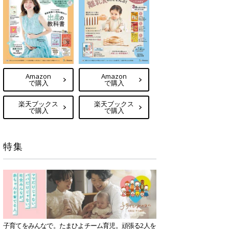
Amazon
Amazon
で購入
で購入
楽天ブックス
楽天ブックス
で購入
で購入
特集
子育てをみんなで。たまひよチーム育児。頑張る2人を