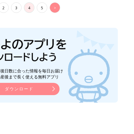
2
3
4
5
>
生後日数に合った情報を毎日お届け
ら産後まで長く使える無料アプリ
ダウンロード