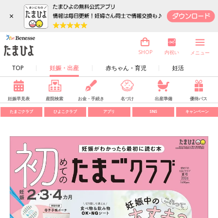
×
内祝い
SHOP
メニュー
TOP
妊娠・出産
赤ちゃん・育児
妊活
妊娠早見表
産院検索
お金・手続き
名づけ
出産準備
優待パス
たまごクラブ
ひよこクラブ
アプリ
SNS
キャンペーン