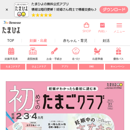
×
内祝い
SHOP
メニュー
TOP
妊娠・出産
赤ちゃん・育児
妊活
妊娠早見表
産院検索
お金・手続き
名づけ
出産準備
優待パス
たまごクラブ
ひよこクラブ
アプリ
SNS
キャンペーン