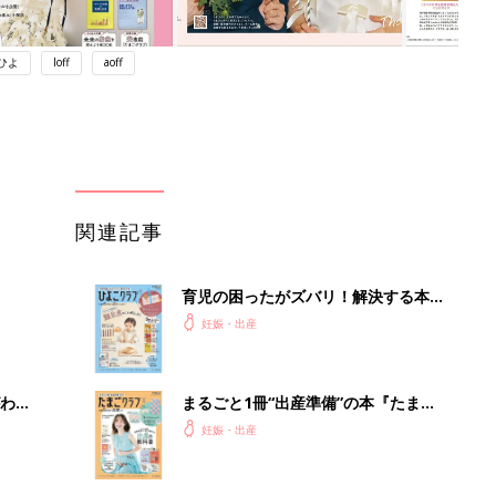
ひよ
loff
aoff
関連記事
育児の困ったがズバリ！解決する本
『ひよこクラブ 秋号』 4カ月～2才
妊娠・出産
になるまで、育児に役立つ情報がいっ
ぱい！
わか
まるごと1冊“出産準備”の本『たまご
まご
クラブ 夏号』〈スペシャル大特集〉
妊娠・出産
夫婦で予習する 出産の教科書