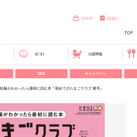
SHOP
内祝い
TOP
き
名づけ
出産準備
SNS
キャンペーン
妊娠がわかったら最初に読む本『初めてのたまごクラブ 夏号』