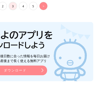
2
3
4
5
>
生後日数に合った情報を毎日お届け
ら産後まで長く使える無料アプリ
ダウンロード