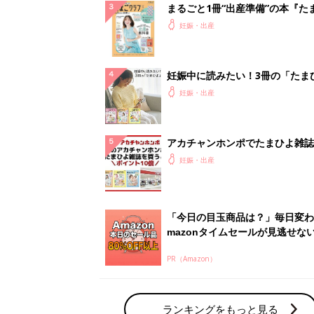
まるごと1冊“出産準備”の本『た
クラブ 夏号』〈スペシャル大特
妊娠・出産
夫婦で予習する 出産の教科書
妊娠中に読みたい！3冊の「たま
よ」
妊娠・出産
アカチャンホンポでたまひよ雑誌
うとポイント10倍【期間限定】
妊娠・出産
「今日の目玉商品は？」毎日変わ
mazonタイムセールが見逃せな
PR（Amazon）
ランキングをもっと見る