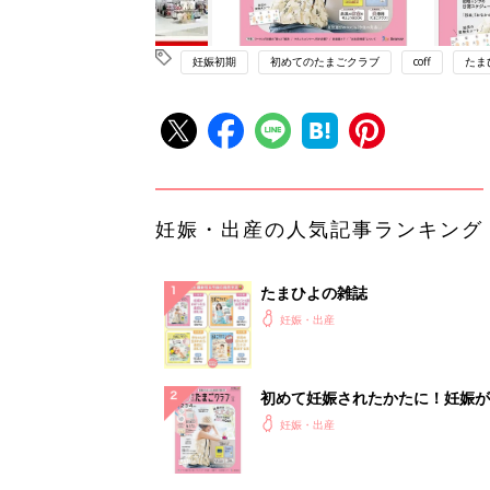
妊娠初期
初めてのたまごクラブ
coff
たま
妊娠・出産の人気記事ランキング
たまひよの雑誌
妊娠・出産
初めて妊娠されたかたに！妊娠が
ったら最初に読む本『初めてのた
妊娠・出産
クラブ 夏号』