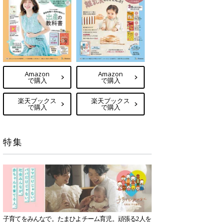
Amazon
Amazon
で購入
で購入
楽天ブックス
楽天ブックス
で購入
で購入
特集
子育てをみんなで。たまひよチーム育児。頑張る2人を