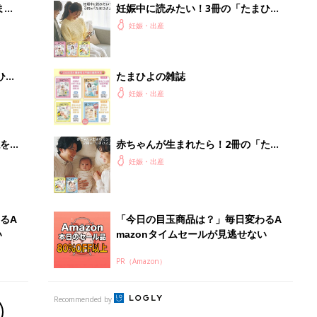
まご
妊娠中に読みたい！3冊の「たまひ
集〉
よ」
妊娠・出産
ひ
たまひよの雑誌
妊娠・出産
を買
赤ちゃんが生まれたら！2冊の「たま
ひよ」
妊娠・出産
るA
「今日の目玉商品は？」毎日変わるA
い
mazonタイムセールが見逃せない
PR（Amazon）
Recommended by