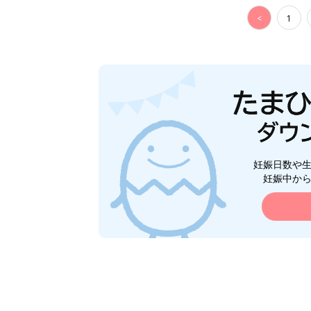
<
1
妊娠日数や
妊娠中か