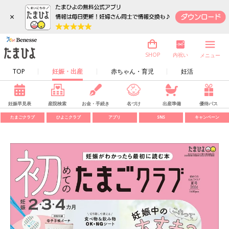
×
内祝い
SHOP
メニュー
TOP
妊娠・出産
赤ちゃん・育児
妊活
妊娠早見表
産院検索
お金・手続き
名づけ
出産準備
優待パス
たまごクラブ
ひよこクラブ
アプリ
SNS
キャンペーン