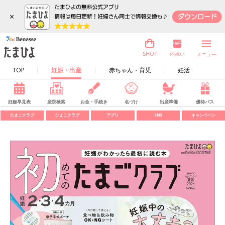
×
内祝い
SHOP
メニュー
TOP
妊娠・出産
赤ちゃん・育児
妊活
妊娠早見表
産院検索
お金・手続き
名づけ
出産準備
優待パス
たまごクラブ
ひよこクラブ
アプリ
SNS
キャンペーン