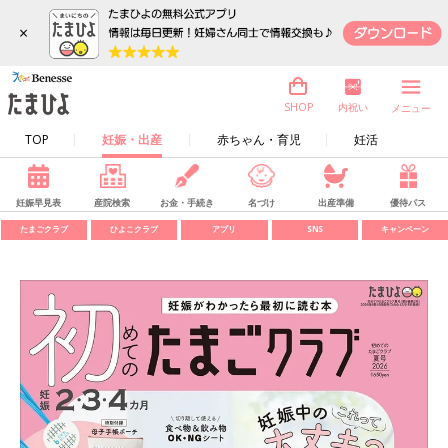
×
内祝い
SHOP
メニュー
TOP
妊娠・出産
赤ちゃん・育児
妊活
妊娠早見表
産院検索
お金・手続き
名づけ
出産準備
優待パス
たまごクラブ
ひよこクラブ
アプリ
SNS
キャンペーン