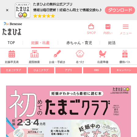
×
内祝い
SHOP
メニュー
TOP
妊娠・出産
赤ちゃん・育児
妊活
妊娠早見表
産院検索
お金・手続き
名づけ
出産準備
優待パス
たまごクラブ
ひよこクラブ
アプリ
SNS
キャンペーン