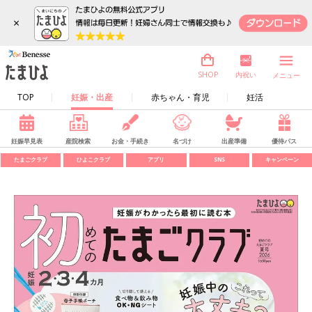
×
内祝い
SHOP
メニュー
TOP
妊娠・出産
赤ちゃん・育児
妊活
妊娠早見表
産院検索
お金・手続き
名づけ
出産準備
優待パス
たまごクラブ
ひよこクラブ
アプリ
SNS
キャンペーン