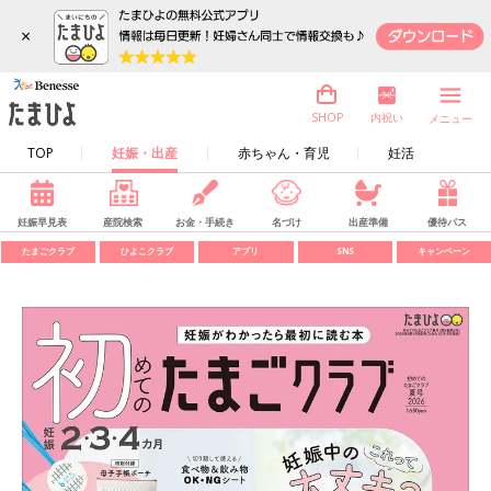
×
内祝い
SHOP
メニュー
TOP
妊娠・出産
赤ちゃん・育児
妊活
妊娠早見表
産院検索
お金・手続き
名づけ
出産準備
優待パス
たまごクラブ
ひよこクラブ
アプリ
SNS
キャンペーン