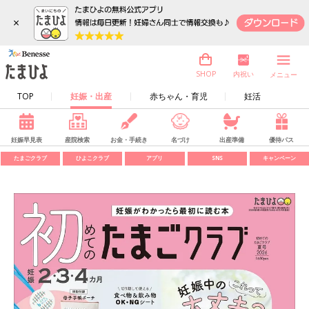
×
内祝い
SHOP
メニュー
TOP
妊娠・出産
赤ちゃん・育児
妊活
妊娠早見表
産院検索
お金・手続き
名づけ
出産準備
優待パス
たまごクラブ
ひよこクラブ
アプリ
SNS
キャンペーン