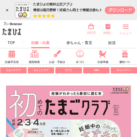
×
内祝い
SHOP
メニュー
TOP
妊娠・出産
赤ちゃん・育児
妊活
妊娠早見表
産院検索
お金・手続き
名づけ
出産準備
優待パス
たまごクラブ
ひよこクラブ
アプリ
SNS
キャンペーン