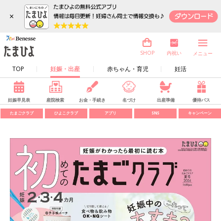
×
内祝い
SHOP
メニュー
TOP
妊娠・出産
赤ちゃん・育児
妊活
妊娠早見表
産院検索
お金・手続き
名づけ
出産準備
優待パス
たまごクラブ
ひよこクラブ
アプリ
SNS
キャンペーン