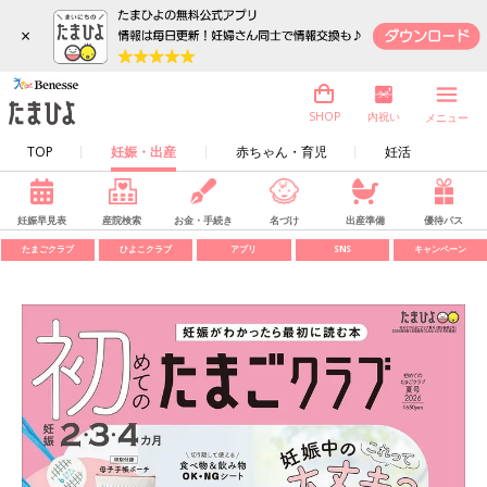
×
内祝い
SHOP
メニュー
TOP
妊娠・出産
赤ちゃん・育児
妊活
妊娠早見表
産院検索
お金・手続き
名づけ
出産準備
優待パス
たまごクラブ
ひよこクラブ
アプリ
SNS
キャンペーン