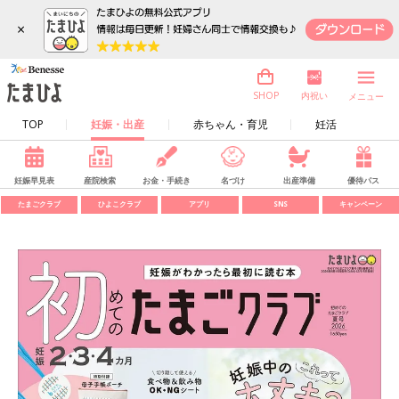
×
内祝い
SHOP
メニュー
TOP
妊娠・出産
赤ちゃん・育児
妊活
妊娠早見表
産院検索
お金・手続き
名づけ
出産準備
優待パス
たまごクラブ
ひよこクラブ
アプリ
SNS
キャンペーン