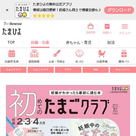
×
内祝い
SHOP
メニュー
TOP
妊娠・出産
赤ちゃん・育児
妊活
妊娠早見表
産院検索
お金・手続き
名づけ
出産準備
優待パス
たまごクラブ
ひよこクラブ
アプリ
SNS
キャンペーン