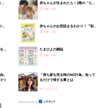
まご
赤ちゃんが生まれたら！2冊の「たま
集〉
ひよ」
妊娠・出産
ひ
赤ちゃんのお世話まるわかり！『初め
てのひよこクラブ 夏号』〈巻頭大特
妊娠・出産
集〉初めての授乳がうまくいく！ お
っぱい・ミルクの基本と夏のトラブル
解決テク
を買
たまひよの雑誌
妊娠・出産
由。
「持ち家を売る時のNG行為」知って
3つ
るだけで得する事とは
PR（イエウール）
Recommended by