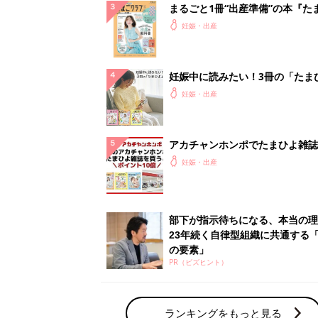
まるごと1冊“出産準備”の本『た
クラブ 夏号』〈スペシャル大特
妊娠・出産
夫婦で予習する 出産の教科書
妊娠中に読みたい！3冊の「たま
よ」
妊娠・出産
アカチャンホンポでたまひよ雑誌
うとポイント10倍【期間限定】
妊娠・出産
部下が指示待ちになる、本当の理
23年続く自律型組織に共通する「
の要素」
PR（ビズヒント）
ランキングをもっと見る