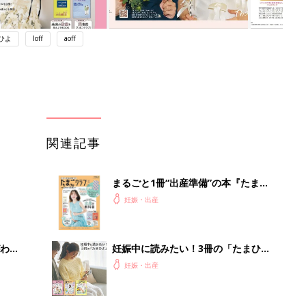
ひよ
loff
aoff
関連記事
まるごと1冊“出産準備”の本『たまご
クラブ 夏号』〈スペシャル大特集〉
妊娠・出産
夫婦で予習する 出産の教科書
わか
妊娠中に読みたい！3冊の「たまひ
まご
よ」
妊娠・出産