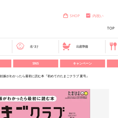
SHOP
内祝い
TOP
き
名づけ
出産準備
SNS
キャンペーン
妊娠がわかったら最初に読む本『初めてのたまごクラブ 夏号』