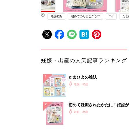
妊娠初期
初めてのたまごクラブ
coff
たま
妊娠・出産の人気記事ランキング
たまひよの雑誌
妊娠・出産
初めて妊娠されたかたに！妊娠が
ったら最初に読む本『初めてのた
妊娠・出産
クラブ 夏号』