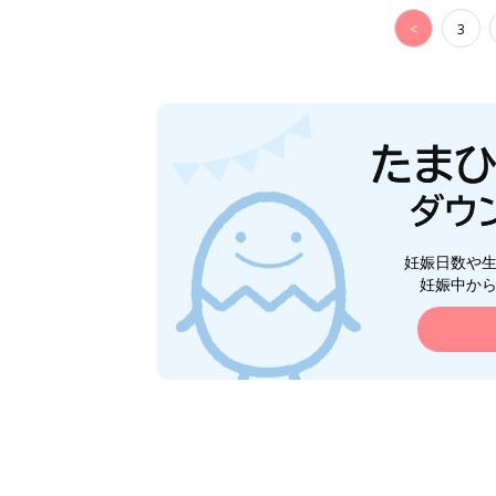
<
3
妊娠日数や
妊娠中か