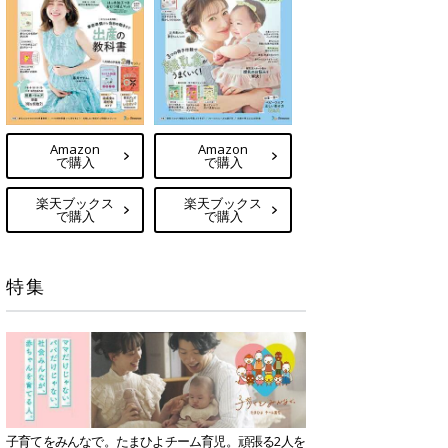
Amazon
Amazon
で購入
で購入
楽天ブックス
楽天ブックス
で購入
で購入
特集
子育てをみんなで。たまひよチーム育児。頑張る2人を