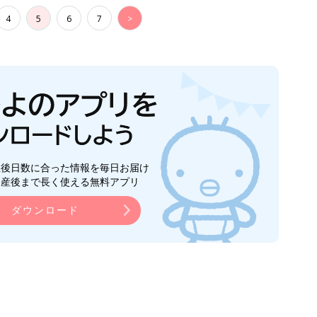
4
5
6
7
>
生後日数に合った情報を毎日お届け
ら産後まで長く使える無料アプリ
ダウンロード