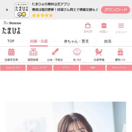
×
内祝い
SHOP
メニュー
TOP
妊娠・出産
赤ちゃん・育児
妊活
妊娠早見表
産院検索
お金・手続き
名づけ
出産準備
優待パス
たまごクラブ
ひよこクラブ
アプリ
SNS
キャンペーン