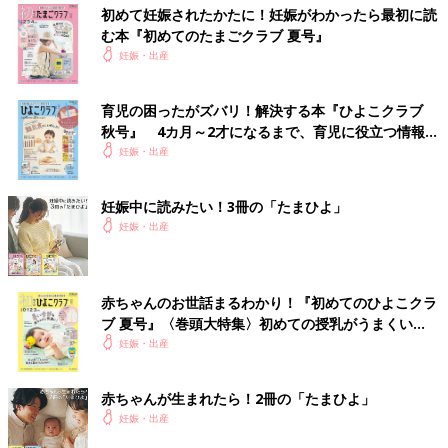
初めて妊娠されたかたに！妊娠がわかったら最初に読
む本『初めてのたまごクラブ 夏号』
妊娠・出産
育児の困ったがズバリ！解決する本『ひよこクラブ
秋号』 4カ月～2才になるまで、育児に役立つ情報が
いっぱい！
妊娠・出産
妊娠中に読みたい！3冊の「たまひよ」
妊娠・出産
赤ちゃんのお世話まるわかり！『初めてのひよこクラ
ブ 夏号』〈巻頭大特集〉初めての授乳がうまくい
く！ おっぱい・ミルクの基本と夏のトラブル 解決テ
妊娠・出産
ク
赤ちゃんが生まれたら！2冊の「たまひよ」
妊娠・出産