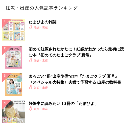
妊娠・出産の人気記事ランキング
たまひよの雑誌
妊娠・出産
初めて妊娠されたかたに！妊娠がわかったら最初に読
む本『初めてのたまごクラブ 夏号』
妊娠・出産
まるごと1冊“出産準備”の本『たまごクラブ 夏号』
〈スペシャル大特集〉夫婦で予習する 出産の教科書
妊娠・出産
妊娠中に読みたい！3冊の「たまひよ」
妊娠・出産