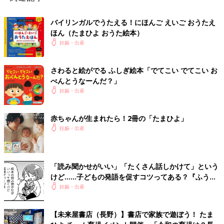
バイリンガルでうたえる！にほんご えいご おうたえ
ほん（たまひよ おうた絵本）
妊娠・出産
さわると絵がでる ふしぎ絵本「でてこい でてこい お
べんとうなーんだ？」
妊娠・出産
赤ちゃんが生まれたら！2冊の「たまひよ」
妊娠・出産
「読み聞かせがいい」「たくさん話しかけて」という
けど……子どもの発語を促すコツってある？『ふうふ
う子育て ＃64』
妊娠・出産
【未来屋書店（長野）】書店で家族で遊ぼう！ たま