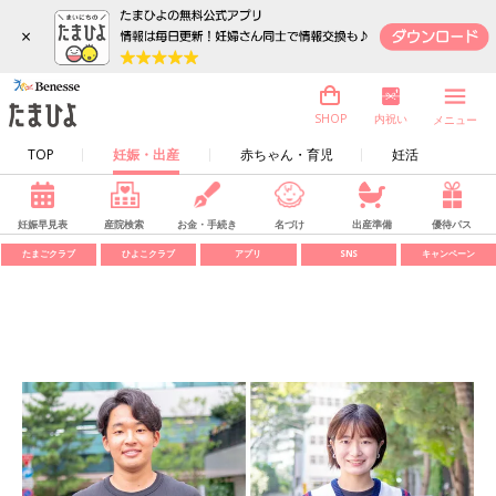
×
内祝い
SHOP
メニュー
TOP
妊娠・出産
赤ちゃん・育児
妊活
妊娠早見表
産院検索
お金・手続き
名づけ
出産準備
優待パス
たまごクラブ
ひよこクラブ
アプリ
SNS
キャンペーン