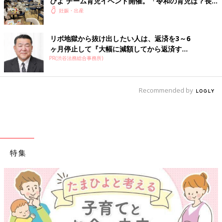
ひよ チーム育児イベント開催。「令和の育児は？長
野県の場合は？」トークも。
妊娠・出産
リボ地獄から抜け出したい人は、返済を3～6
ヶ月停止して『大幅に減額してから返済す...
PR(渋谷法務総合事務所)
Recommended by
特集
【ワクチン接種