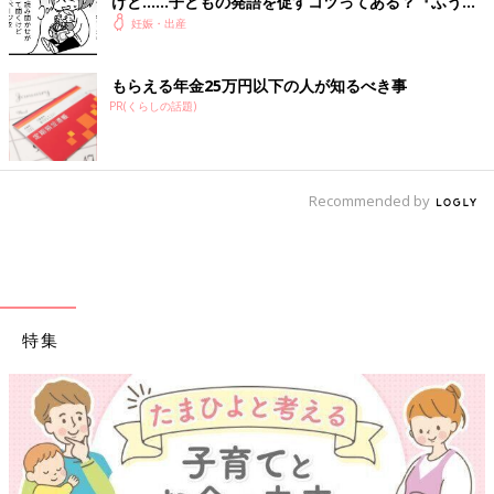
けど……子どもの発語を促すコツってある？『ふうふ
う子育て ＃64』
妊娠・出産
もらえる年金25万円以下の人が知るべき事
PR(くらしの話題)
Recommended by
特集