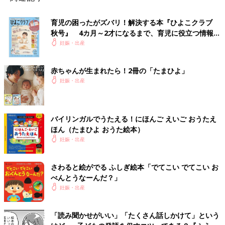
育児の困ったがズバリ！解決する本『ひよこクラブ
秋号』 4カ月～2才になるまで、育児に役立つ情報が
いっぱい！
妊娠・出産
赤ちゃんが生まれたら！2冊の「たまひよ」
妊娠・出産
バイリンガルでうたえる！にほんご えいご おうたえ
ほん（たまひよ おうた絵本）
妊娠・出産
さわると絵がでる ふしぎ絵本「でてこい でてこい お
べんとうなーんだ？」
妊娠・出産
「読み聞かせがいい」「たくさん話しかけて」という