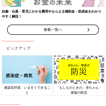
【ワクチン接種できるものも】妊婦の感染症対策、知っておいて！
連載一覧へ
ピックアップ
・
日本外来小児科学会リーフレッ
六星占術 細木かおりさんの人
ト検討会
相談