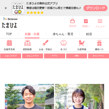
×
内祝い
SHOP
メニュー
TOP
妊娠・出産
赤ちゃん・育児
妊活
妊娠早見表
産院検索
お金・手続き
名づけ
出産準備
優待パス
たまごクラブ
ひよこクラブ
アプリ
SNS
キャンペーン