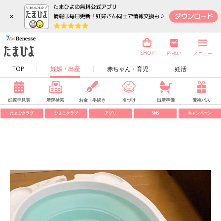
×
内祝い
SHOP
メニュー
TOP
妊娠・出産
赤ちゃん・育児
妊活
妊娠早見表
産院検索
お金・手続き
名づけ
出産準備
優待パス
たまごクラブ
ひよこクラブ
アプリ
SNS
キャンペーン