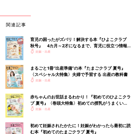
関連記事
育児の困ったがズバリ！解決する本『ひよこクラブ
秋号』 4カ月～2才になるまで、育児に役立つ情報が
いっぱい！
妊娠・出産
まるごと1冊“出産準備”の本『たまごクラブ 夏号』
〈スペシャル大特集〉夫婦で予習する 出産の教科書
妊娠・出産
赤ちゃんのお世話まるわかり！『初めてのひよこクラ
ブ 夏号』〈巻頭大特集〉初めての授乳がうまくい
く！ おっぱい・ミルクの基本と夏のトラブル 解決テ
妊娠・出産
ク
初めて妊娠されたかたに！妊娠がわかったら最初に読
む本『初めてのたまごクラブ 夏号』