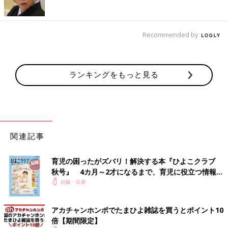
Recommended by
ランキングをもっと見る
関連記事
育児の困ったがズバリ！解決する本『ひよこクラブ
秋号』 4カ月～2才になるまで、育児に役立つ情報が
いっぱい！
妊娠・出産
アカチャンホンポでたまひよ雑誌を買うとポイント10
倍【期間限定】