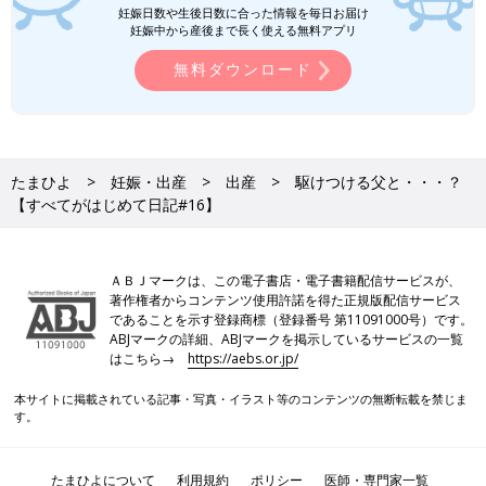
妊娠日数や生後日数に合った情報を毎日お届け
妊娠中から産後まで長く使える無料アプリ
無料ダウンロード
たまひよ
妊娠・出産
出産
駆けつける父と・・・？
【すべてがはじめて日記#16】
ＡＢＪマークは、この電子書店・電子書籍配信サービスが、
著作権者からコンテンツ使用許諾を得た正規版配信サービス
であることを示す登録商標（登録番号 第11091000号）です。
ABJマークの詳細、ABJマークを掲示しているサービスの一覧
はこちら→
https://aebs.or.jp/
本サイトに掲載されている記事・写真・イラスト等のコンテンツの無断転載を禁じま
す。
たまひよについて
利用規約
ポリシー
医師・専門家一覧