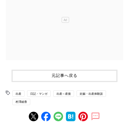
元記事へ戻る
出産
日記・マンガ
出産～産後
妊娠・出産体験談
村澤綾香