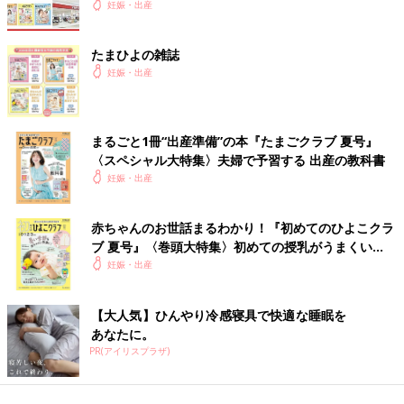
妊娠・出産
たまひよの雑誌
妊娠・出産
まるごと1冊“出産準備”の本『たまごクラブ 夏号』
〈スペシャル大特集〉夫婦で予習する 出産の教科書
妊娠・出産
赤ちゃんのお世話まるわかり！『初めてのひよこクラ
ブ 夏号』〈巻頭大特集〉初めての授乳がうまくい
く！ おっぱい・ミルクの基本と夏のトラブル 解決テ
妊娠・出産
ク
【大人気】ひんやり冷感寝具で快適な睡眠を
あなたに。
PR(アイリスプラザ)