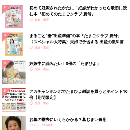
初めて妊娠されたかたに！妊娠がわかったら最初に読
む本『初めてのたまごクラブ 夏号』
妊娠・出産
まるごと1冊“出産準備”の本『たまごクラブ 夏号』
〈スペシャル大特集〉夫婦で予習する 出産の教科書
妊娠・出産
妊娠中に読みたい！3冊の「たまひよ」
妊娠・出産
アカチャンホンポでたまひよ雑誌を買うとポイント10
倍【期間限定】
妊娠・出産
お墓の撤去にいくらかかる？墓じまい費用
PR(くらしの話題)