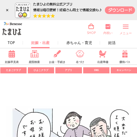
×
内祝い
SHOP
メニュー
TOP
妊娠・出産
赤ちゃん・育児
妊活
妊娠早見表
産院検索
お金・手続き
名づけ
出産準備
優待パス
たまごクラブ
ひよこクラブ
アプリ
SNS
キャンペーン