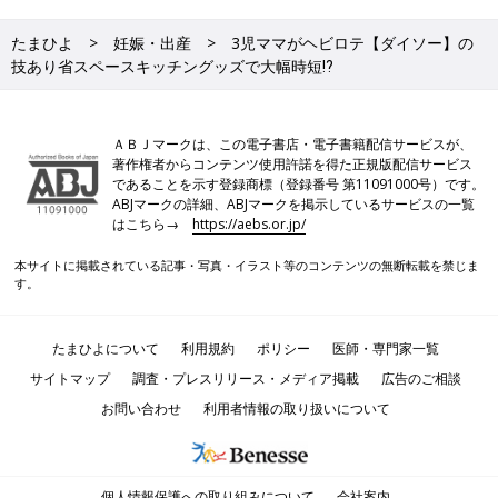
たまひよ
妊娠・出産
3児ママがヘビロテ【ダイソー】の
技あり省スペースキッチングッズで大幅時短⁉
ＡＢＪマークは、この電子書店・電子書籍配信サービスが、
著作権者からコンテンツ使用許諾を得た正規版配信サービス
であることを示す登録商標（登録番号 第11091000号）です。
ABJマークの詳細、ABJマークを掲示しているサービスの一覧
はこちら→
https://aebs.or.jp/
本サイトに掲載されている記事・写真・イラスト等のコンテンツの無断転載を禁じま
す。
たまひよについて
利用規約
ポリシー
医師・専門家一覧
サイトマップ
調査・プレスリリース・メディア掲載
広告のご相談
お問い合わせ
利用者情報の取り扱いについて
個人情報保護への取り組みについて
会社案内