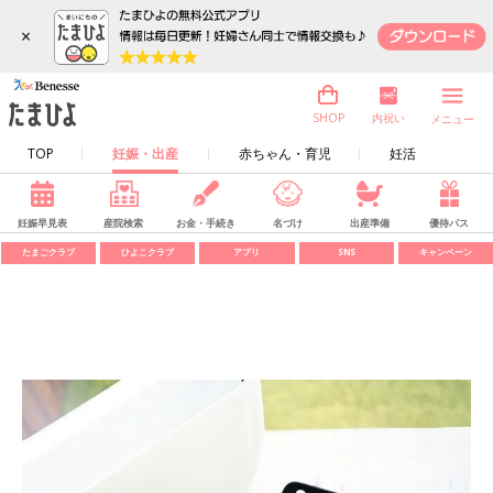
×
内祝い
SHOP
メニュー
TOP
妊娠・出産
赤ちゃん・育児
妊活
妊娠早見表
産院検索
お金・手続き
名づけ
出産準備
優待パス
たまごクラブ
ひよこクラブ
アプリ
SNS
キャンペーン