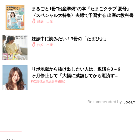
まるごと1冊“出産準備”の本『たまごクラブ 夏号』
〈スペシャル大特集〉夫婦で予習する 出産の教科書
妊娠・出産
妊娠中に読みたい！3冊の「たまひよ」
妊娠・出産
リボ地獄から抜け出したい人は、返済を3～6
ヶ月停止して『大幅に減額してから返済す...
PR(渋谷法務総合事務所)
Recommended by