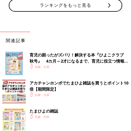
ランキングをもっと見る
関連記事
育児の困ったがズバリ！解決する本『ひよこクラブ
秋号』 4カ月～2才になるまで、育児に役立つ情報が
いっぱい！
妊娠・出産
アカチャンホンポでたまひよ雑誌を買うとポイント10
倍【期間限定】
妊娠・出産
たまひよの雑誌
妊娠・出産