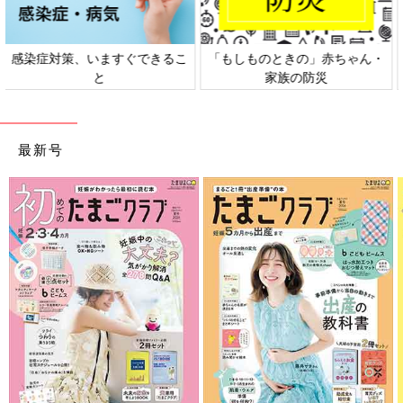
日本外来小児科学会リーフレッ
六星占術 細木かおりさんの人生
ト検討会
相談
最新号