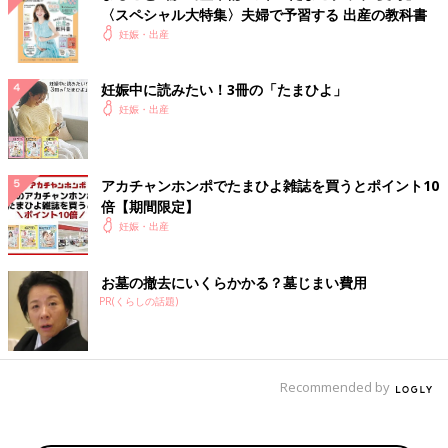
〈スペシャル大特集〉夫婦で予習する 出産の教科書
妊娠・出産
妊娠中に読みたい！3冊の「たまひよ」
妊娠・出産
アカチャンホンポでたまひよ雑誌を買うとポイント10
倍【期間限定】
妊娠・出産
お墓の撤去にいくらかかる？墓じまい費用
PR(くらしの話題)
Recommended by