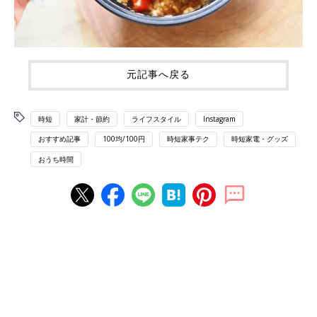
元記事へ戻る
時短
家計・節約
ライフスタイル
Instagram
おすすめ記事
100均/100円
時短家事テク
時短家電・グッズ
おうち時間