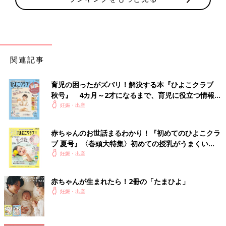
関連記事
育児の困ったがズバリ！解決する本『ひよこクラブ
秋号』 4カ月～2才になるまで、育児に役立つ情報が
いっぱい！
妊娠・出産
赤ちゃんのお世話まるわかり！『初めてのひよこクラ
ブ 夏号』〈巻頭大特集〉初めての授乳がうまくい
く！ おっぱい・ミルクの基本と夏のトラブル 解決テ
妊娠・出産
ク
赤ちゃんが生まれたら！2冊の「たまひよ」
妊娠・出産