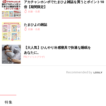
アカチャンホンポでたまひよ雑誌を買うとポイント10
倍【期間限定】
妊娠・出産
たまひよの雑誌
妊娠・出産
【大人気】ひんやり冷感寝具で快適な睡眠を
あなたに。
PR(アイリスプラザ)
Recommended by
特集