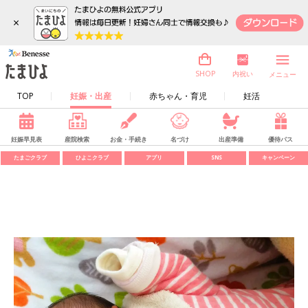
×
内祝い
SHOP
メニュー
TOP
妊娠・出産
赤ちゃん・育児
妊活
妊娠早見表
産院検索
お金・手続き
名づけ
出産準備
優待パス
たまごクラブ
ひよこクラブ
アプリ
SNS
キャンペーン