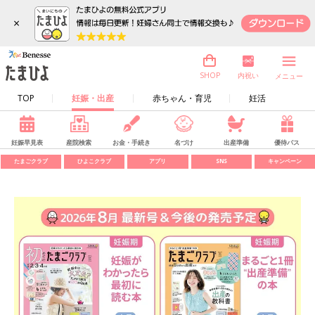
×
内祝い
SHOP
メニュー
TOP
妊娠・出産
赤ちゃん・育児
妊活
妊娠早見表
産院検索
お金・手続き
名づけ
出産準備
優待パス
たまごクラブ
ひよこクラブ
アプリ
SNS
キャンペーン