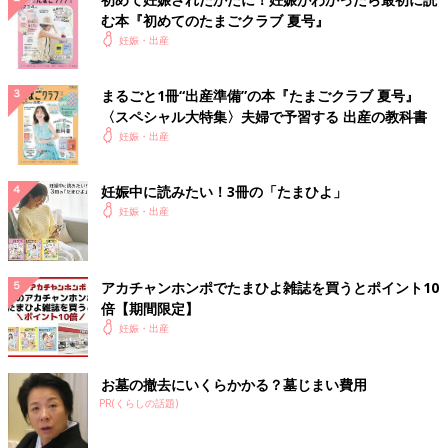
む本『初めてのたまごクラブ 夏号』
妊娠・出産
まるごと1冊“出産準備”の本『たまごクラブ 夏号』
〈スペシャル大特集〉夫婦で予習する 出産の教科書
妊娠・出産
妊娠中に読みたい！3冊の「たまひよ」
妊娠・出産
アカチャンホンポでたまひよ雑誌を買うとポイント10
倍【期間限定】
妊娠・出産
お墓の撤去にいくらかかる？墓じまい費用
PR(くらしの話題)