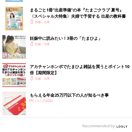
まるごと1冊“出産準備”の本『たまごクラブ 夏号』
〈スペシャル大特集〉夫婦で予習する 出産の教科書
妊娠・出産
妊娠中に読みたい！3冊の「たまひよ」
妊娠・出産
アカチャンホンポでたまひよ雑誌を買うとポイント10
倍【期間限定】
妊娠・出産
もらえる年金25万円以下の人が知るべき事
PR(くらしの話題)
Recommended by