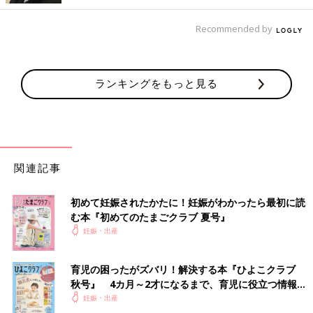
Recommended by
ランキングをもっと見る
関連記事
初めて妊娠されたかたに！妊娠がわかったら最初に読
む本『初めてのたまごクラブ 夏号』
妊娠・出産
育児の困ったがズバリ！解決する本『ひよこクラブ
秋号』 4カ月～2才になるまで、育児に役立つ情報が
いっぱい！
妊娠・出産