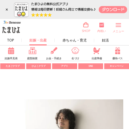
×
内祝い
SHOP
メニュー
TOP
妊娠・出産
赤ちゃん・育児
妊活
妊娠早見表
産院検索
お金・手続き
名づけ
出産準備
優待パス
たまごクラブ
ひよこクラブ
アプリ
SNS
キャンペーン