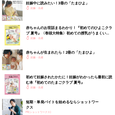
妊娠中に読みたい！3冊の「たまひよ」
妊娠・出産
赤ちゃんのお世話まるわかり！『初めてのひよこクラ
ブ 夏号』〈巻頭大特集〉初めての授乳がうまくい
く！ おっぱい・ミルクの基本と夏のトラブル 解決テ
妊娠・出産
ク
赤ちゃんが生まれたら！2冊の「たまひよ」
妊娠・出産
初めて妊娠されたかたに！妊娠がわかったら最初に読
む本『初めてのたまごクラブ 夏号』
妊娠・出産
短期・単発バイトを始めるならショットワー
クス
PR(ショットワークス)