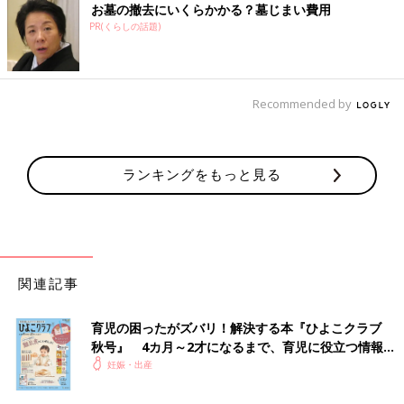
お墓の撤去にいくらかかる？墓じまい費用
PR(くらしの話題)
Recommended by
ランキングをもっと見る
関連記事
育児の困ったがズバリ！解決する本『ひよこクラブ
秋号』 4カ月～2才になるまで、育児に役立つ情報が
いっぱい！
妊娠・出産