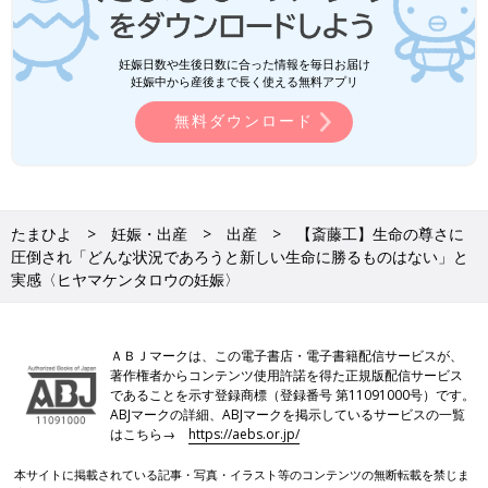
妊娠日数や生後日数に合った情報を毎日お届け
妊娠中から産後まで長く使える無料アプリ
無料ダウンロード
たまひよ
妊娠・出産
出産
【斎藤工】生命の尊さに
圧倒され「どんな状況であろうと新しい生命に勝るものはない」と
実感〈ヒヤマケンタロウの妊娠〉
ＡＢＪマークは、この電子書店・電子書籍配信サービスが、
著作権者からコンテンツ使用許諾を得た正規版配信サービス
であることを示す登録商標（登録番号 第11091000号）です。
ABJマークの詳細、ABJマークを掲示しているサービスの一覧
はこちら→
https://aebs.or.jp/
本サイトに掲載されている記事・写真・イラスト等のコンテンツの無断転載を禁じま