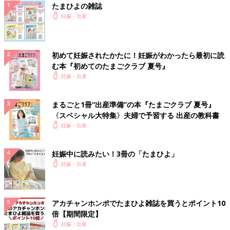
たまひよの雑誌
妊娠・出産
初めて妊娠されたかたに！妊娠がわかったら最初に読
む本『初めてのたまごクラブ 夏号』
妊娠・出産
まるごと1冊“出産準備”の本『たまごクラブ 夏号』
〈スペシャル大特集〉夫婦で予習する 出産の教科書
妊娠・出産
妊娠中に読みたい！3冊の「たまひよ」
妊娠・出産
アカチャンホンポでたまひよ雑誌を買うとポイント10
倍【期間限定】
妊娠・出産