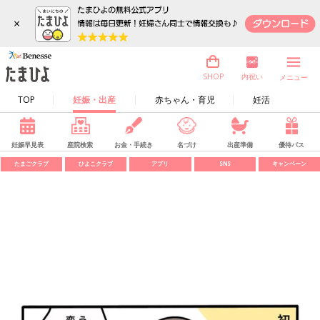
×
内祝い
SHOP
メニュー
TOP
妊娠・出産
赤ちゃん・育児
妊活
妊娠早見表
産院検索
お金・手続き
名づけ
出産準備
優待パス
たまごクラブ
ひよこクラブ
アプリ
SNS
キャンペーン