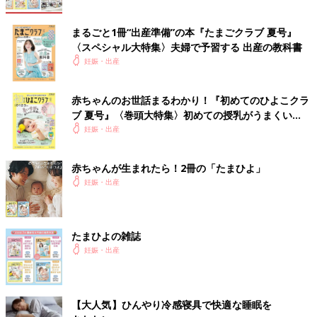
まるごと1冊“出産準備”の本『たまごクラブ 夏号』
〈スペシャル大特集〉夫婦で予習する 出産の教科書
妊娠・出産
赤ちゃんのお世話まるわかり！『初めてのひよこクラ
ブ 夏号』〈巻頭大特集〉初めての授乳がうまくい
く！ おっぱい・ミルクの基本と夏のトラブル 解決テ
妊娠・出産
ク
赤ちゃんが生まれたら！2冊の「たまひよ」
妊娠・出産
たまひよの雑誌
妊娠・出産
【大人気】ひんやり冷感寝具で快適な睡眠を