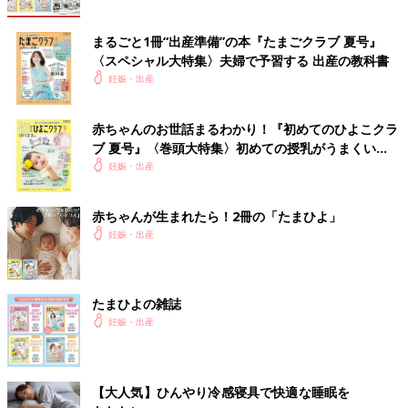
まるごと1冊“出産準備”の本『たまごクラブ 夏号』
〈スペシャル大特集〉夫婦で予習する 出産の教科書
妊娠・出産
赤ちゃんのお世話まるわかり！『初めてのひよこクラ
ブ 夏号』〈巻頭大特集〉初めての授乳がうまくい
く！ おっぱい・ミルクの基本と夏のトラブル 解決テ
妊娠・出産
ク
赤ちゃんが生まれたら！2冊の「たまひよ」
妊娠・出産
たまひよの雑誌
妊娠・出産
【大人気】ひんやり冷感寝具で快適な睡眠を