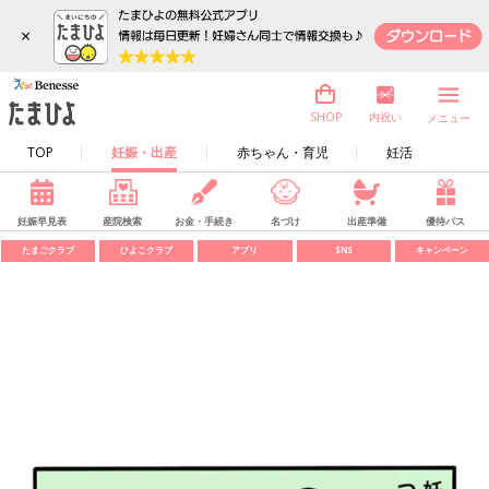
×
内祝い
SHOP
メニュー
TOP
妊娠・出産
赤ちゃん・育児
妊活
妊娠早見表
産院検索
お金・手続き
名づけ
出産準備
優待パス
たまごクラブ
ひよこクラブ
アプリ
SNS
キャンペーン