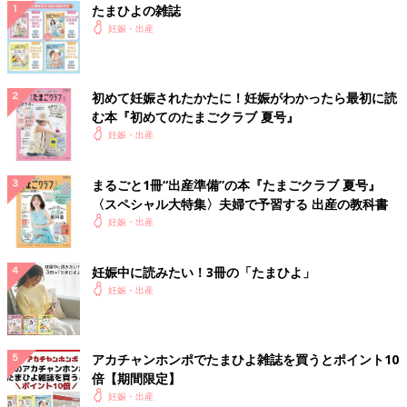
たまひよの雑誌
妊娠・出産
初めて妊娠されたかたに！妊娠がわかったら最初に読
む本『初めてのたまごクラブ 夏号』
妊娠・出産
まるごと1冊“出産準備”の本『たまごクラブ 夏号』
〈スペシャル大特集〉夫婦で予習する 出産の教科書
妊娠・出産
妊娠中に読みたい！3冊の「たまひよ」
妊娠・出産
アカチャンホンポでたまひよ雑誌を買うとポイント10
倍【期間限定】
妊娠・出産