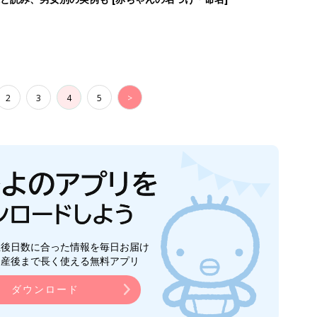
2
3
4
5
>
生後日数に合った情報を毎日お届け
ら産後まで長く使える無料アプリ
ダウンロード