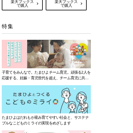
楽天ブックス
楽天ブックス
で購入
で購入
特集
子育てをみんなで。たまひよチーム育児。頑張る2人を
応援する、妊娠・育児世代を超え、チーム育児に共感
する社会を目指していきます。
たまひよはだれもが産み育てやすい社会と、サステナ
ブルなこどものミライの実現をめざします