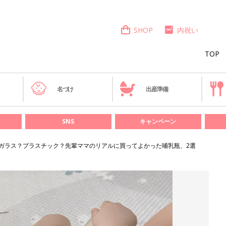
SHOP
内祝い
TOP
き
名づけ
出産準備
SNS
キャンペーン
ガラス？プラスチック？先輩ママのリアルに買ってよかった哺乳瓶、2選