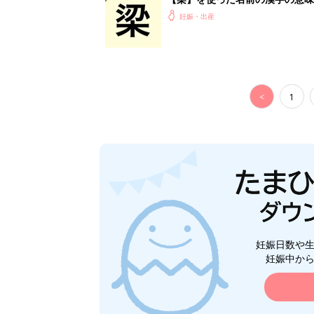
妊娠・出産
<
1
妊娠日数や
妊娠中か