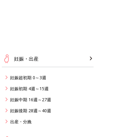
妊娠・出産
妊娠超初期 0～3週
妊娠初期 4週～15週
妊娠中期 16週～27週
妊娠後期 28週～40週
出産・分娩