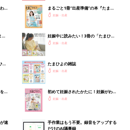
わか
まるごと1冊“出産準備”の本『たまご
まご
クラブ 夏号』〈スペシャル大特集〉
妊娠・出産
夫婦で予習する 出産の教科書
まご
妊娠中に読みたい！3冊の「たまひ
集〉
よ」
妊娠・出産
ひ
たまひよの雑誌
妊娠・出産
を買
初めて妊娠されたかたに！妊娠がわか
ったら最初に読む本『初めてのたまご
妊娠・出産
クラブ 夏号』
Iが速
手作業はもう不要。録音をアップする
だけのAI議事録