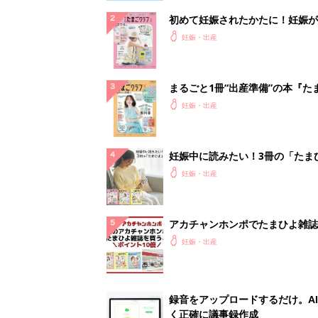
初めて妊娠されたかたに！妊娠が
ったら最初に読む本『初めてのた
妊娠・出産
クラブ 夏号』
まるごと1冊“出産準備”の本『た
クラブ 夏号』〈スペシャル大特
妊娠・出産
夫婦で予習する 出産の教科書
妊娠中に読みたい！3冊の「たま
よ」
妊娠・出産
アカチャンホンポでたまひよ雑誌
うとポイント10倍【期間限定】
妊娠・出産
録音をアップロードするだけ。A
く正確に議事録作成