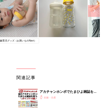
娠育児グッズ（お買いものNavi）
関連記事
アカチャンホンポでたまひよ雑誌を買
うとポイント10倍【期間限定】
妊娠・出産