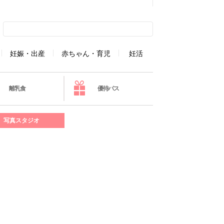
妊娠・出産
赤ちゃん・育児
妊活
離乳食
優待パス
写真スタジオ