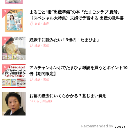
まるごと1冊“出産準備”の本『たまごクラブ 夏号』
〈スペシャル大特集〉夫婦で予習する 出産の教科書
妊娠・出産
妊娠中に読みたい！3冊の「たまひよ」
妊娠・出産
アカチャンホンポでたまひよ雑誌を買うとポイント10
倍【期間限定】
妊娠・出産
お墓の撤去にいくらかかる？墓じまい費用
PR(くらしの話題)
Recommended by