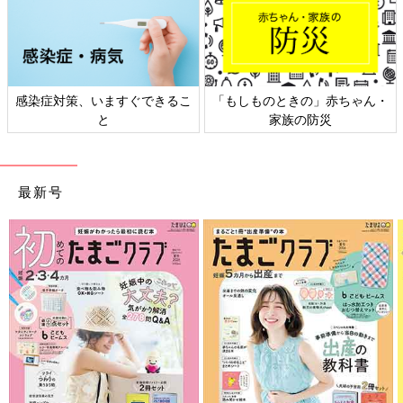
ものときの」赤ちゃん・
日本外来小児科学会リーフレッ
六星占術
家族の防災
ト検討会
最新号