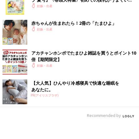
く！ おっぱい・ミルクの基本と夏のトラブル 解決テ
妊娠・出産
ク
赤ちゃんが生まれたら！2冊の「たまひよ」
妊娠・出産
アカチャンホンポでたまひよ雑誌を買うとポイント10
倍【期間限定】
妊娠・出産
【大人気】ひんやり冷感寝具で快適な睡眠を
あなたに。
PR(アイリスプラザ)
Recommended by